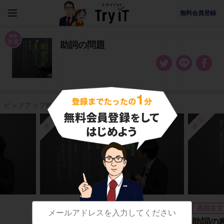
無料会員登録
助詞の問題
ピックアップ映像授業
練習
練習
高校古文
高校古文
「とも」の用法
助詞の