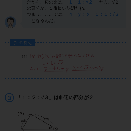
だから、辺の比は、
１：１：√２
だよ。√２
の部分が、１番長い斜辺だね。
つまり、ここでは、
４：ｙ：ｘ＝１：１：√２
となるんだ。
(1)の答え
「１：２：√３」は斜辺の部分が２