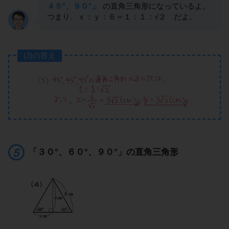
４５°、９０°」
の直角三角形になっているよ。
つまり、ｘ：ｙ：６＝１：１：√２ だよ。
(3)の答え
「３０°、６０°、９０°」の直角三角形