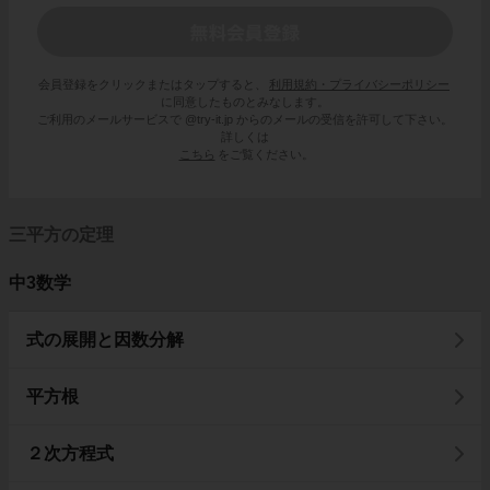
会員登録をクリックまたはタップすると、
利用規約・プライバシーポリシー
に同意したものとみなします。
ご利用のメールサービスで @try-it.jp からのメールの受信を許可して下さい。
詳しくは
こちら
をご覧ください。
三平方の定理
中3数学
式の展開と因数分解
平方根
２次方程式