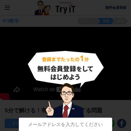
無料会員登録
中3数学
ポイント
例題
練習
5分で解ける！有名角と比に関する問題
70