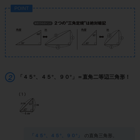
POINT
「４５°、４５°、９０°」＝直角二等辺三角形！
「４５°、４５°、９０°」
の直角三角形。