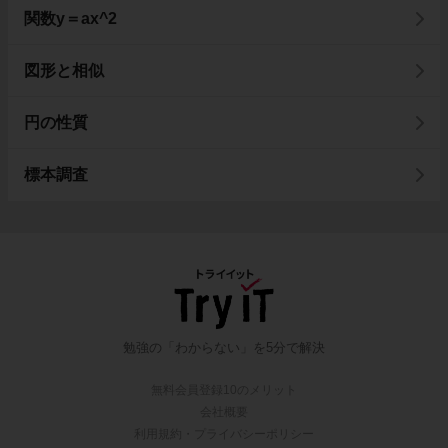
関数y＝ax^2
図形と相似
円の性質
標本調査
勉強の「わからない」を5分で解決
無料会員登録10のメリット
会社概要
利用規約・プライバシーポリシー