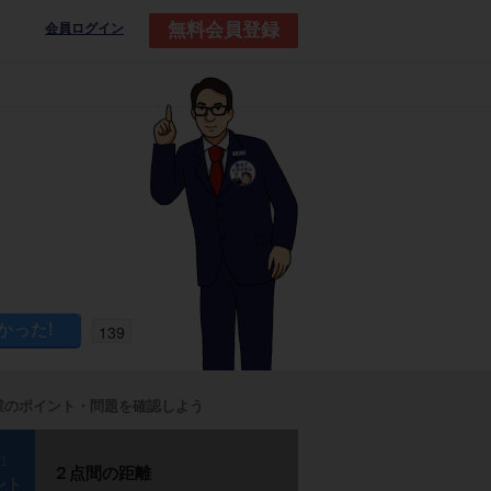
無料会員登録
会員ログイン
139
業のポイント・問題を確認しよう
p1
２点間の距離
ント