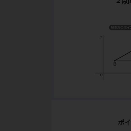
２点
ポイ