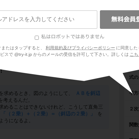
クまたはタップすると、
利用規約及びプライバシーポリシー
に同意した
スで @try-it.jp からのメールの受信を許可して下さい。詳しくは
こち
！
式の
平方
を求めるとき、図のようにして、
ＡＢを斜辺
を考えるんだ。
求めることはできないけれど、こうして直角三
２次
「（２乗）＋（２乗）＝（斜辺の２乗）」
を
ようになるよ。
関数