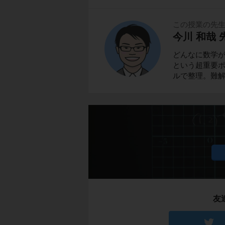
この授業の先
今川 和哉 
どんなに数学
という超重要ポ
ルで整理。難
友