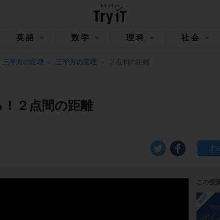
英語
数学
理科
社会
三平方の定理
三平方の定理
２点間の距離
る！２点間の距離
この授
勉強中
ste
ポイ