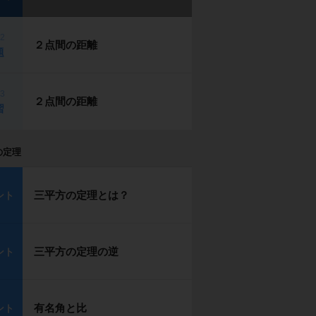
p2
２点間の距離
題
p3
２点間の距離
習
の定理
三平方の定理とは？
ント
三平方の定理の逆
ント
有名角と比
ント