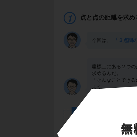
点と点の距離を求め
今回は、
「２点間
座標上にある２つの
求めるんだ。
「そんなことできる
よう。
POINT