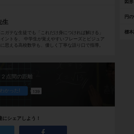
図形
生
円の
先生
標本
がニガテな生徒でも「これだけ身につければ解ける」
イントを、 中学生が覚えやすいフレーズとビジュア
解に思える高校数学も、優しく丁寧な語り口で指導。
２点間の距離
139
達にシェアしよう！