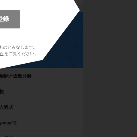
ものとみなします。
ら
をご覧ください。
中3数学
展開と因数分解
根
方程式
y＝ax^2