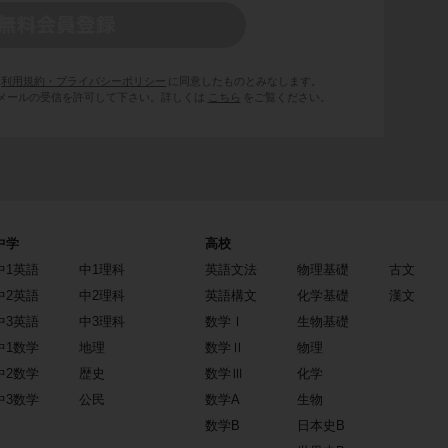
利用規約・プライバシーポリシー
に同意したものとみなします。
 からのメールの受信を許可して下さい。詳しくは
こちら
をご覧ください。
中学
高校
中1英語
中1理科
英語文法
物理基礎
古文
中2英語
中2理科
英語構文
化学基礎
漢文
中3英語
中3理科
数学Ⅰ
生物基礎
中1数学
地理
数学Ⅱ
物理
中2数学
歴史
数学Ⅲ
化学
中3数学
公民
数学A
生物
数学B
日本史B