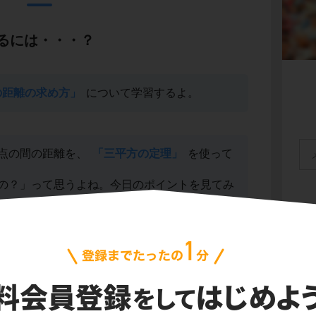
るには・・・？
の距離の求め方」
について学習するよ。
点の間の距離を、
「三平方の定理」
を使って
の？」って思うよね。今日のポイントを見てみ
会
プ
ご利
信