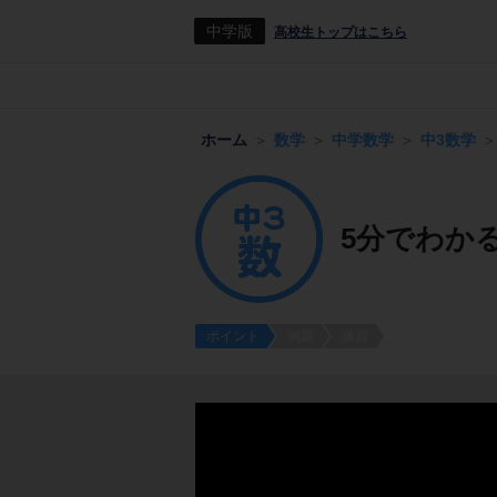
中学版
高校生トップはこちら
ホーム
数学
中学数学
中3数学
5分でわか
ポイント
例題
練習