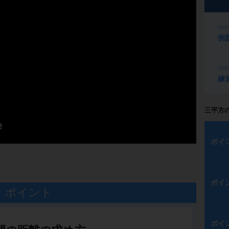
ste
例
ste
練
三平方
ポイ
ポイ
ポイント
ポイ