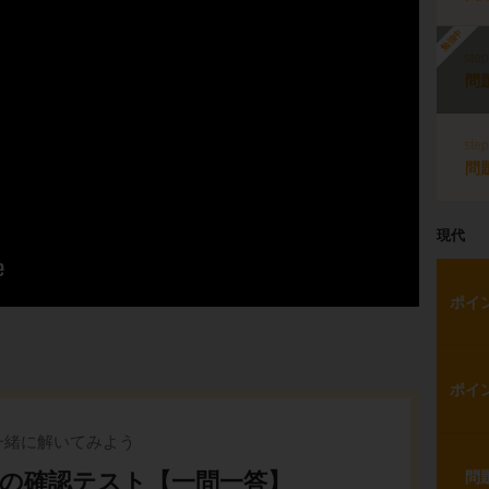
勉強中
ste
問
ste
問
現代
ポイ
ポイ
一緒に解いてみよう
成の確認テスト【一問一答】
問