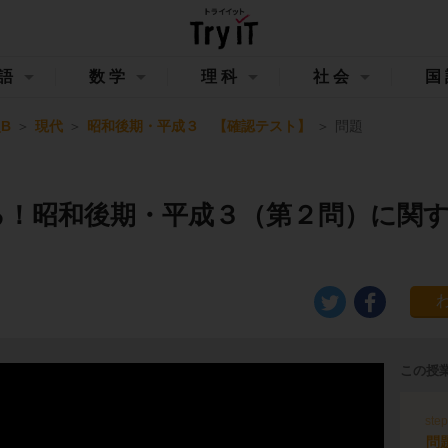
語
数学
理科
社会
国
B
現代
昭和後期・平成３ 【確認テスト】
問題
る！昭和後期・平成３（第２問）に関
この授
ste
問