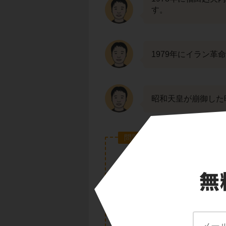
す。
1979年にイラン革
昭和天皇が崩御した
問題２(１)の答え