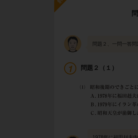
問題２、一問一答問
問題２（１）
1978年に福田赳夫