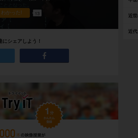
13
近世
近代
達にシェアしよう！