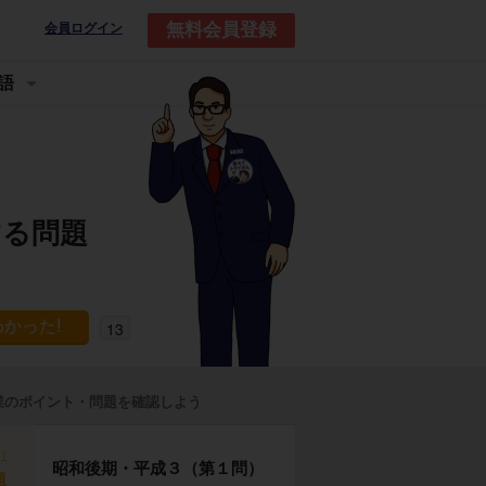
無料会員登録
会員ログイン
語
する問題
13
業のポイント・問題を確認しよう
p1
昭和後期・平成３（第１問）
題