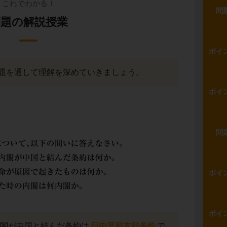
これでわかる！
問
問題の解説授業
ポイ
題を通して理解を深めていきましょう。
ポイ
問
ポイ
ポイ
内閣が中国と結んだ条約は
日中平和友好条約
で