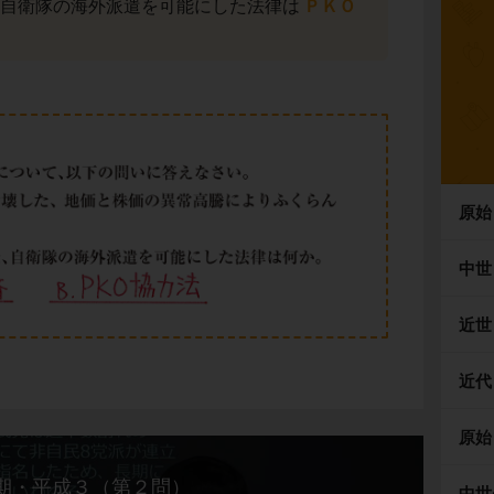
た、自衛隊の海外派遣を可能にした法律は
ＰＫＯ
原始
中世
近世
近代
原始
期・平成３（第２問）
中世