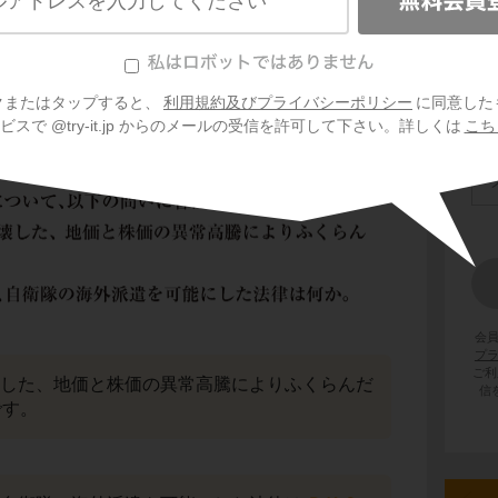
クまたはタップすると、
利用規約及びプライバシーポリシー
に同意した
スで @try-it.jp からのメールの受信を許可して下さい。詳しくは
こち
会
プ
ご利
崩壊した、地価と株価の異常高騰によりふくらんだ
信
です。