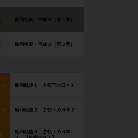
p2
昭和後期・平成３（第２問）
題
p3
昭和後期・平成３（第３問）
題
昭和戦後１ 占領下の日本１
ント
昭和戦後２ 占領下の日本２
ント
昭和戦後３ 占領下の日本
題
３ 【確認テスト】