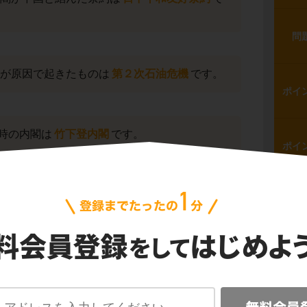
問
命が原因で起きたものは
第２次石油危機
です。
ポイ
時の内閣は
竹下登内閣
です。
ポイ
問