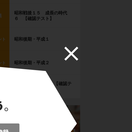
昭和戦後１５ 成長の時代
題
６ 【確認テスト】
昭和後期・平成１
ント
昭和後期・平成２
ント
昭和後期・平成３ 【確認テ
題
スト】