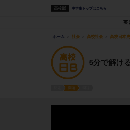
高校版
中学生トップはこちら
英
ホーム
社会
高校社会
高校日本史
5分で解け
問題
問題
問題