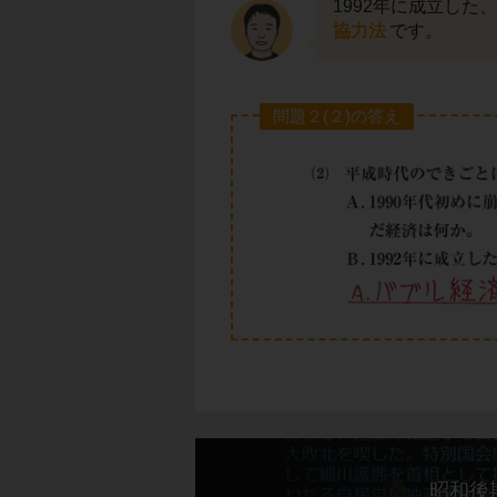
1992年に成立し
協力法
です。
問題２(２)の答え
昭和後