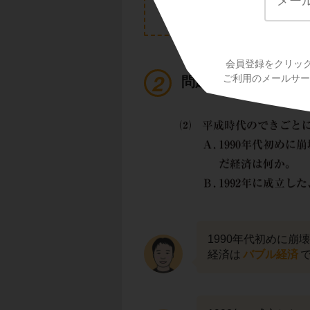
会員登録をクリッ
ご利用のメールサービ
問題２（２）
1990年代初めに
経済は
バブル経済