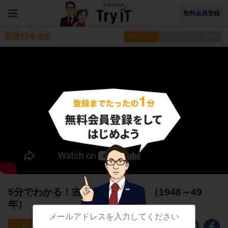
無料会員登録
高校日本史B
ポイント
ポイント
練習
5分でわかる！吉田茂内閣②③ （1948～49
年）
78