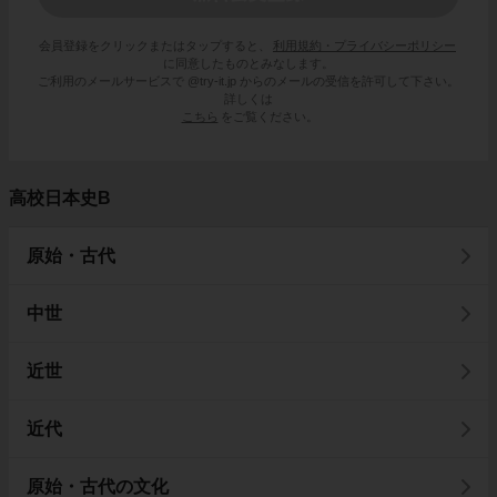
会員登録をクリックまたはタップすると、
利用規約・プライバシーポリシー
に同意したものとみなします。
ご利用のメールサービスで @try-it.jp からのメールの受信を許可して下さい。
詳しくは
こちら
をご覧ください。
高校日本史B
原始・古代
中世
近世
近代
原始・古代の文化