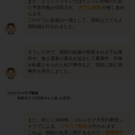
また、ドッジ＝ラインではインフレ抑制のため
に予算均衡が目指され、
デフレ政策
が推し進め
らます。
このデフレ政策の一環として、国鉄などでも人
員削減が行われました。
そうした中で、国鉄の総裁が暗殺される下山事
件や、無人電車の暴走が起きた三鷹事件、列車
が転覆させられた松川事件など、国鉄に絡む怪
事件も発生しました。
また、同じく1949年、コロンビア大学の教授シ
ャウプによる、
シャウプ勧告
が行われます。
これは、税制の改革に関するもので、
所得税中