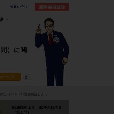
無料会員登録
会員ログイン
語
１問）に関
21
業のポイント・問題を確認しよう
p1
昭和戦後１５ 成長の時代６
（第１問）
題