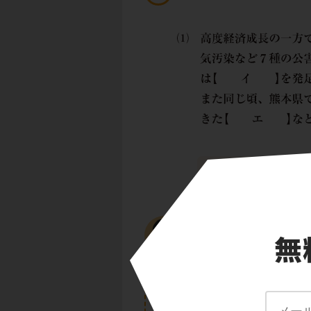
高度経済成長の一方
年に大気汚染など７
し、1971年に
環境
また、同じ頃、熊本
た
イタイイタイ病
問題１(１)の答え