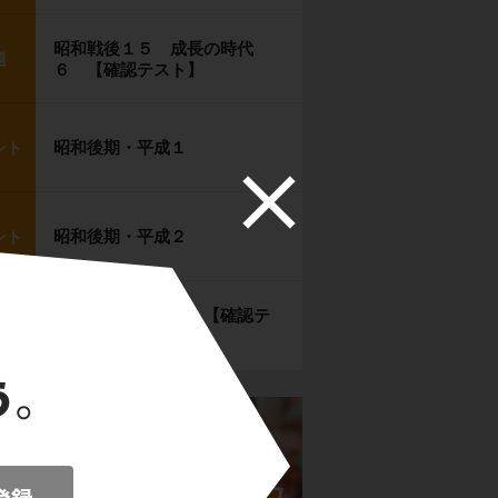
昭和戦後１５ 成長の時代
題
６ 【確認テスト】
昭和後期・平成１
ント
昭和後期・平成２
ント
昭和後期・平成３ 【確認テ
題
スト】