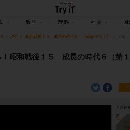
語
数学
理科
社会
国
B
現代
昭和戦後１５ 成長の時代６ 【確認テスト】
問題
る！昭和戦後１５ 成長の時代６（第
この授
勉強中
ste
問