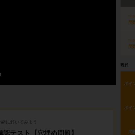
ste
問
ste
問
現代
ポイ
ポイ
一緒に解いてみよう
確認テスト【穴埋め問題】
問