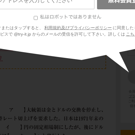
クまたはタップすると、
利用規約及びプライバシーポリシー
に同意した
スで @try-it.jp からのメールの受信を許可して下さい。詳しくは
こち
会
プ
ご利
信