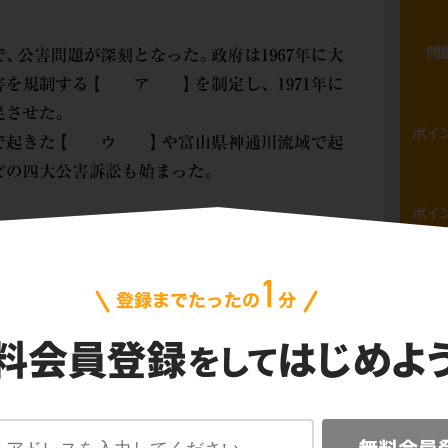
問
ポイ
ポイ
で、公害問題が深刻となりました。政府は1967
種の公害を規制する
公害対策基本法
を制定
問
庁
を発足させました。
県で起きた
水俣病
や富山県神通川流域で起き
などの四大公害訴訟も始まりました。