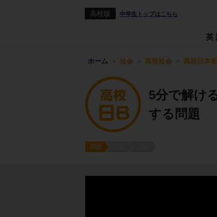
高校版
中学生トップはこちら
英
ホーム
社会
高校社会
高校日本史
5分で解け
する問題
問題
問題
問題