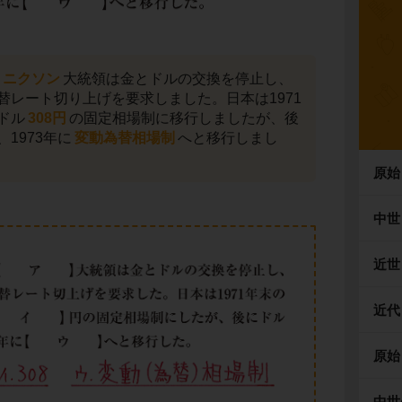
ニクソン
大統領は金とドルの交換を停止し、
替レート切り上げを要求しました。日本は1971
ドル
308円
の固定相場制に移行しましたが、後
1973年に
変動為替相場制
へと移行しまし
原始
中世
近世
近代
原始
中世