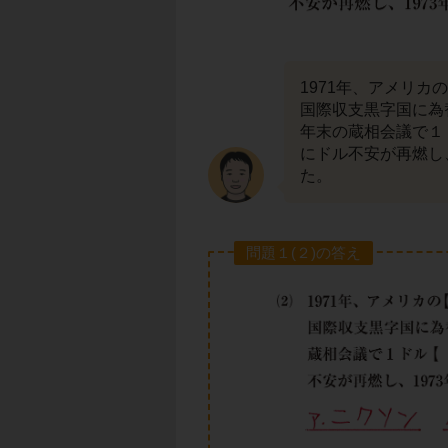
1971年、アメリカの
国際収支黒字国に為
年末の蔵相会議で１
にドル不安が再燃し、
た。
問題１(２)の答え