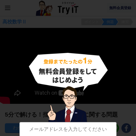
無料会員登録
高校数学Ⅱ
ポイント
例題
練習
5分で解ける！指数法則の拡張に関する問題
133