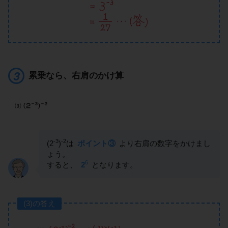
累乗なら、右肩のかけ算
-3
-2
(2
)
は
ポイント③
より右肩の数字をかけまし
ょう。
6
すると、
2
となります。
(3)の答え