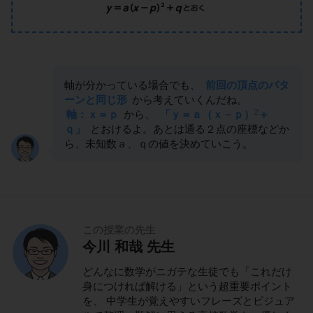
軸が分かっている場合でも、
前回の頂点のパタ
ーンと同じ形
から考えていくんだね。
2
軸：ｘ＝ｐ
から、
「ｙ＝ａ（ｘ－ｐ）
＋
ｑ」
とおけるよ。あとは通る２点の座標などか
ら、未知数ａ、ｑの値を決めていこう。
この授業の先生
今川 和哉 先生
どんなに数学がニガテな生徒でも「これだけ
身につければ解ける」という超重要ポイント
を、 中学生が覚えやすいフレーズとビジュア