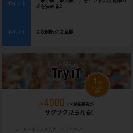
「最小値（最大値）」をヒントに放物線の
ポイント
式を決める2
ポイント
２次関数の文章題