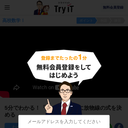
無料会員登録
高校数学Ⅰ
ポイント
例題
練習
5分でわかる！「軸」をヒントに放物線の式を決
める
101