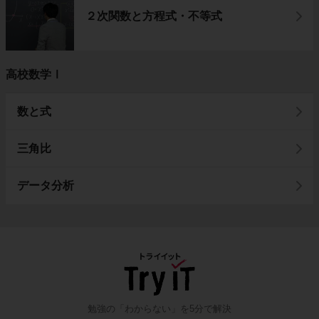
２次関数と方程式・不等式
高校数学Ⅰ
数と式
三角比
データ分析
勉強の「わからない」を5分で解決