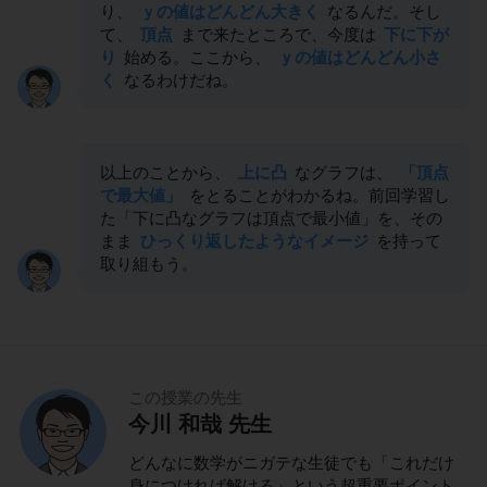
り、
ｙの値はどんどん大きく
なるんだ。そし
て、
頂点
まで来たところで、今度は
下に下が
り
始める。ここから、
ｙの値はどんどん小さ
く
なるわけだね。
以上のことから、
上に凸
なグラフは、
「頂点
で最大値」
をとることがわかるね。前回学習し
た「下に凸なグラフは頂点で最小値」を、その
まま
ひっくり返したようなイメージ
を持って
取り組もう。
この授業の先生
今川 和哉 先生
どんなに数学がニガテな生徒でも「これだけ
身につければ解ける」という超重要ポイント