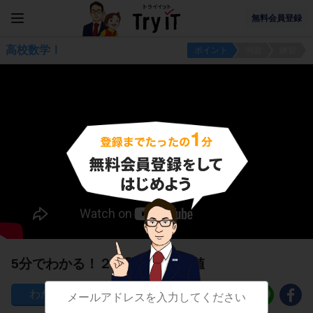
無料会員登録
高校数学Ⅰ
ポイント
例題
練習
5分でわかる！２次関数の最大値
328