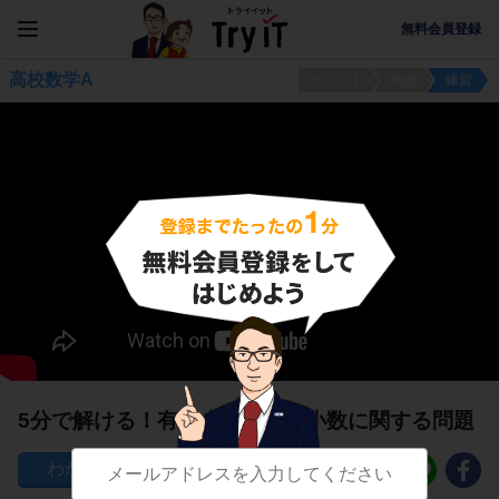
無料会員登録
高校数学A
ポイント
例題
練習
5分で解ける！有限小数と無限小数に関する問題
39