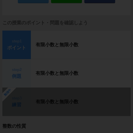
この授業のポイント・問題を確認しよう
step1
有限小数と無限小数
ポイント
step2
有限小数と無限小数
例題
勉強中
step3
有限小数と無限小数
練習
整数の性質