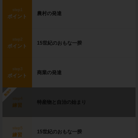
step1
農村の発達
ポイント
step2
15世紀のおもな一揆
ポイント
step3
商業の発達
ポイント
勉強中
step4
特産物と自治の始まり
練習
step5
15世紀のおもな一揆
練習