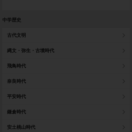
中学歴史
古代文明
縄文・弥生・古墳時代
飛鳥時代
奈良時代
平安時代
鎌倉時代
安土桃山時代