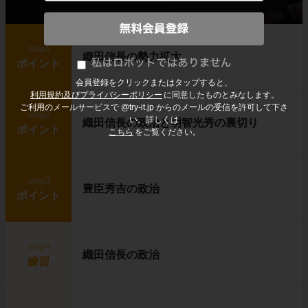
step1
織田信長の勢力拡大
ポイント
会員登録をクリックまたはタップすると、
利用規約及びプライバシーポリシー
に同意したものとみなします。
ご利用のメールサービスで @try-it.jp からのメールの受信を許可して下さ
step2
い。詳しくは
織田信長の政治と明智光秀の裏切り
ポイント
こちら
をご覧ください。
step3
豊臣秀吉の政治
ポイント
step4
織田信長の政治
練習