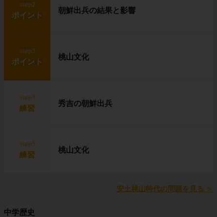
step2
朝鮮出兵の結果と影響
ポイント
step3
桃山文化
ポイント
step4
秀吉の朝鮮出兵
練習
step5
桃山文化
練習
安土桃山時代の問題を見る
＞
中学歴史