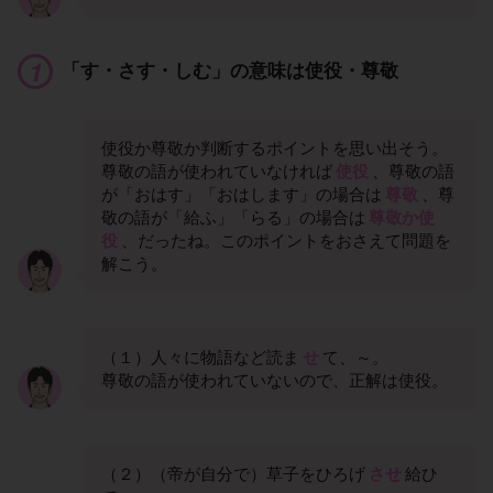
「す・さす・しむ」の意味は使役・尊敬
使役か尊敬か判断するポイントを思い出そう。
尊敬の語が使われていなければ
使役
、尊敬の語
が「おはす」「おはします」の場合は
尊敬
、尊
敬の語が「給ふ」「らる」の場合は
尊敬か使
役
、だったね。このポイントをおさえて問題を
解こう。
（１）人々に物語など読ま
せ
て、～。
尊敬の語が使われていないので、正解は使役。
（２）（帝が自分で）草子をひろげ
させ
給ひ