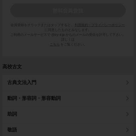
会員登録をクリックまたはタップすると、
利用規約・プライバシーポリシー
に同意したものとみなします。
ご利用のメールサービスで @try-it.jp からのメールの受信を許可して下さい。
詳しくは
こちら
をご覧ください。
高校古文
古典文法入門
動詞・形容詞・形容動詞
助詞
敬語