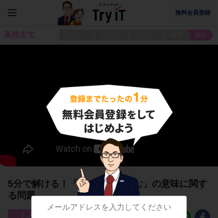
無料会員登録
高校古文
ポイント
ポイント
ポイント
練習
練習
5分で解ける！「す・さす・しむ」の意味に関す
る問題
101