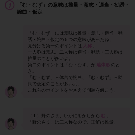
「む・むず」の意味は推量・意志・適当・勧誘・
婉曲・仮定
「む・むず」には意味は推量・意志・適当・勧
誘・婉曲・仮定の６つの意味があったね。
見分ける第一のポイントは
人称
。
一人称は意志、二人称は適当・勧誘・三人称は
推量のことが多いよ。
第二のポイントは「む・むず」が
連体形
のと
き。
「む・むず」＋体言で婉曲、「む・むず」＋助
詞で仮定のことが多いよ。
これらのポイントをおさえて問題を解こう。
（１）野のさま、いかにをかしから
む
。
「野のさま」は三人称なので、正解は推量。