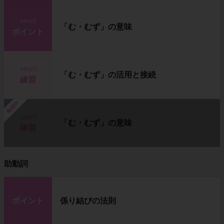
step2
「む・むず」の意味
ポイント
step3
「む・むず」の活用と接続
練習
勉強中
step4
「む・むず」の意味
練習
助動詞
ポイント
係り結びの法則