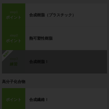
step1
合成樹脂（プラスチック）
ポイント
step2
熱可塑性樹脂
ポイント
勉強中
step3
合成樹脂Ⅰ
練習
高分子化合物
ポイント
合成繊維Ⅰ