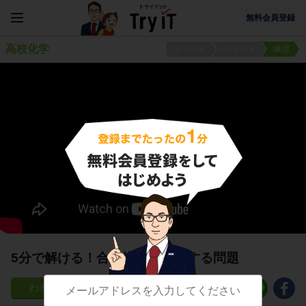
無料会員登録
高校化学
ポイント
ポイント
練習
5分で解ける！合成樹脂Ⅰに関する問題
9