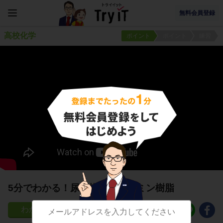
無料会員登録
高校化学
ポイント
ポイント
練習
5分でわかる！尿素樹脂とメラミン樹脂
46