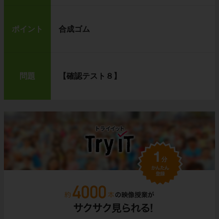
ポイント
合成ゴム
問題
【確認テスト８】