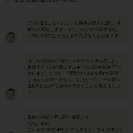
圧力が2倍になるので、加熱後の圧力は2P
、体
0
積V
に変化します。また、はじめの温度をT
、
0
1
圧力が2倍になったときの温度をT
とおきます。
2
はじめの気体の内部エネルギーを求めるには、
単原子分子の内部エネルギーの式U=(3/2)nRTを
使います。しかし、問題文にはモル数nも温度T
も与えられていません。したがって、モル数n、
温度Tを圧力Pと体積Vで表すことを考えましょ
う。
気体の状態方程式PV=nRTより、
P
V
=nRT
0
0
1
これをU=(3/2)nRT
に代入すると、答えが求まり
1