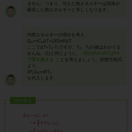
ません。つまり、与えた熱エネルギーは気体が
吸収した熱エネルギーと等しくなります。
内部エネルギーの増分を考え、
Q
=nC
ΔT=(3/2)nRΔT
in
V
ここでΔT=T
-T
ですが、T
、T
の値はわかりま
2
1
2
1
せんね。(1)と同じように、
式の中のnRTはPV
で置き換える
ことを考えましょう。状態方程式
より、
2P
V
=nRT
0
0
2
を代入します。
(2)の答え