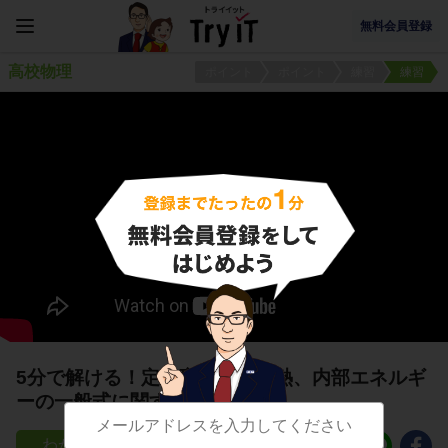
無料会員登録
高校物理
ポイント
ポイント
練習
練習
5分で解ける！定積変化の吸収熱、内部エネルギ
ーの一般式に関する問題
17