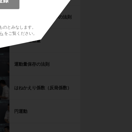
力学的エネルギー保存の法則
ものとみなします。
ら
をご覧ください。
力積と運動量
運動量保存の法則
はねかえり係数（反発係数）
円運動