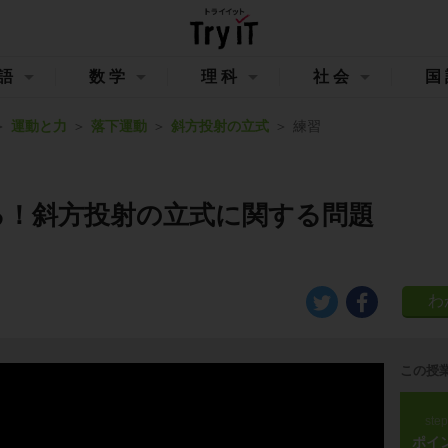
語
数学
理科
社会
国
運動と力
落下運動
斜方投射の立式
練習
る！斜方投射の立式に関する問題
この授
ste
ポイ