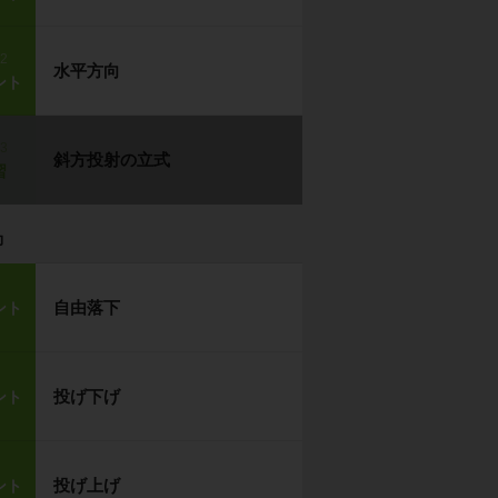
p2
水平方向
ント
p3
斜方投射の立式
習
力
自由落下
ント
投げ下げ
ント
投げ上げ
ント