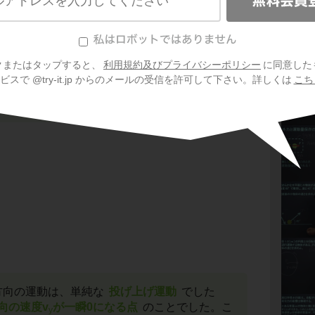
クまたはタップすると、
利用規約及びプライバシーポリシー
に同意した
高点
に達するまでの時間を求める問題です。最
スで @try-it.jp からのメールの受信を許可して下さい。詳しくは
こち
状況でしたか？この運動をy方向に注目して見
方向の運動は、単純な
投げ上げ運動
でした
向の速度v
が一瞬0になる点
のことでした。こ
y