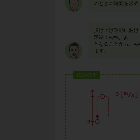
のときの時間を求め
投げ上げ運動におけ
速度：v
=v
−gt
y
0
となることから、v
y
ます。
(1)の答え