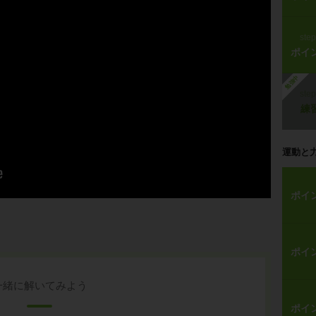
ste
ポイ
勉強中
ste
練
運動と
ポイ
ポイ
一緒に解いてみよう
ポイ