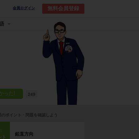
無料会員登録
会員ログイン
語
249
業のポイント・問題を確認しよう
p1
鉛直方向
ント