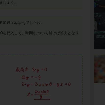
ましょう。
る加速度a
は−gでしたね。
y
=0を代入して、時間tについて解けば答えとなり