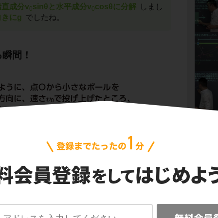
鉛直成分v
sinθと水平成分v
cosθに分解
しまし
0
0
きにg
でしたね。
る瞬間！