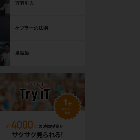
万有引力
ケプラーの法則
単振動