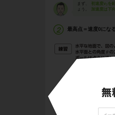
まず、
初速度v
を
0
ょう。
加速度は下向
最高点＝速度0にな