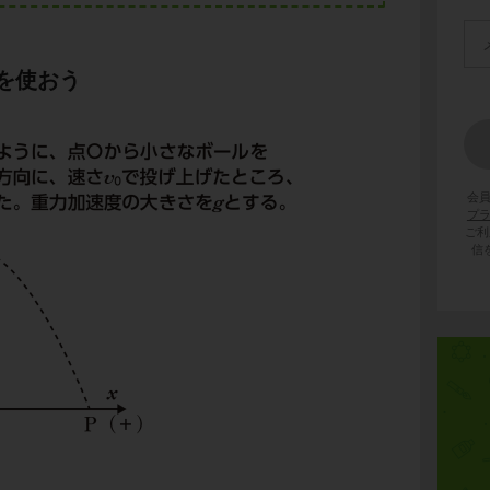
を使おう
会
プ
ご利
信