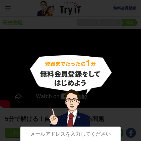
無料会員登録
高校物理
ポイント
ポイント
練習
5分で解ける！自由落下に関する問題
330