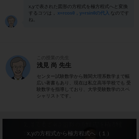
x,yで表された図形の方程式を極方程式へと変換
するコツは，
x=rcosθ，y=rsinθの代入
なのです
ね。
この授業の先生
浅見 尚 先生
センター試験数学から難関大理系数学まで幅
広い著書もあり、現在は私立高等学校でも 受
験数学を指導しており、大学受験数学のスペ
シャリストです。
x,yの方程式から極方程式へ（１）