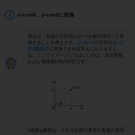
x=rcosθ，y=rsinθに変換
例えば，直線の方程式y=2x+1を極方程式へと変
換することを考えます。
y=2x+1
の方程式を
rと
θの関係式
に変換できれば答えになりますよ
ね。ここでイメージしてほしいのは，直交座標
(x,y)と極座標(r,θ)の対応です。
x座標,y座標は，それぞれ図の直角三角形の底辺