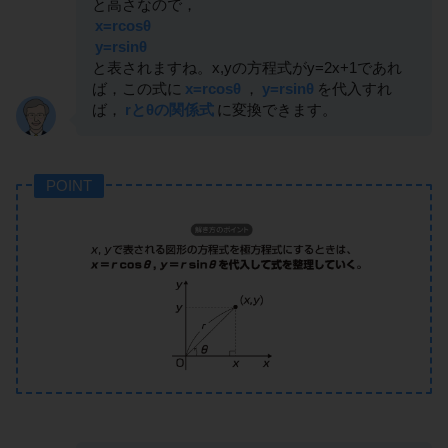
と高さなので，
x=rcosθ
y=rsinθ
と表されますね。x,yの方程式がy=2x+1であれ
ば，この式に
x=rcosθ
，
y=rsinθ
を代入すれ
ば，
rとθの関係式
に変換できます。
POINT