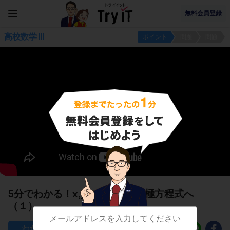
無料会員登録
高校数学Ⅲ
ポイント
問題
問題
5分でわかる！x,yの方程式から極方程式へ
（１）
42