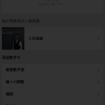
こちら
をご覧ください。
媒介変数表示と極座標
２次曲線
高校数学Ⅲ
複素数平面
種々の関数
極限