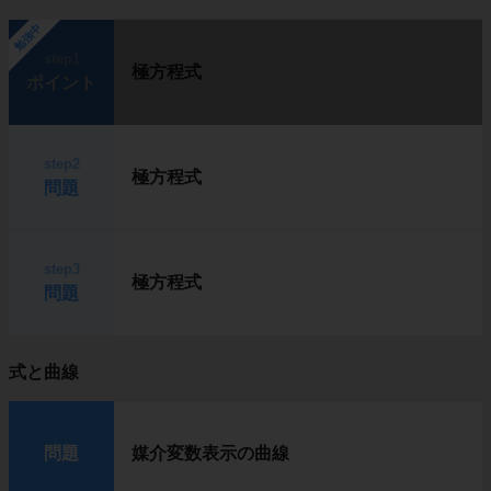
勉強中
step1
極方程式
ポイント
step2
極方程式
問題
step3
極方程式
問題
式と曲線
問題
媒介変数表示の曲線