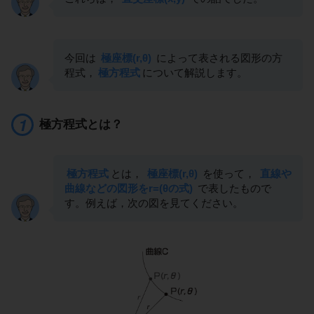
今回は
極座標(r,θ)
によって表される図形の方
程式，
極方程式
について解説します。
極方程式とは？
極方程式
とは，
極座標(r,θ)
を使って，
直線や
曲線などの図形をr=(θの式)
で表したもので
す。例えば，次の図を見てください。