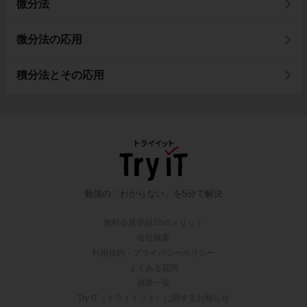
微分法
微分法の応用
積分法とその応用
勉強の「わからない」を5分で解決
無料会員登録10のメリット
会社概要
利用規約・プライバシーポリシー
よくある質問
授業一覧
Try IT（トライイット）に関するお知らせ