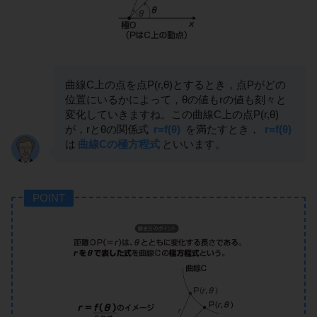
曲線C上の点を点P(r,θ)とするとき，点Pがどの
位置にいるかによって，θの値もrの値も刻々と
変化していきますね。この曲線C上の点P(r,θ)
が，rとθの関係式
r=f(θ)
を満たすとき，
r=f(θ)
は
曲線Cの極方程式
といいます。
POINT