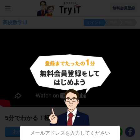
無料会員登録
高校数学Ⅲ
ポイント
問題
問題
5分でわかる！極方程式
118