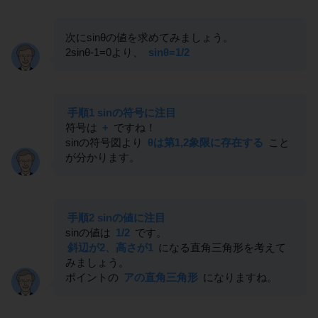
次にsinθの値を求めてみましょう。
2sinθ-1=0より、
sinθ=1/2
手順1 sinの符号に注目
符号は
+
ですね！
sinの符号図より
θは第1,2象限に存在する
こと
が分かります。
手順2 sinの値に注目
sinの値は
1/2
です。
斜辺が2、高さが1
になる直角三角形を考えて
みましょう。
ポイントの
アの直角三角形
になりますね。