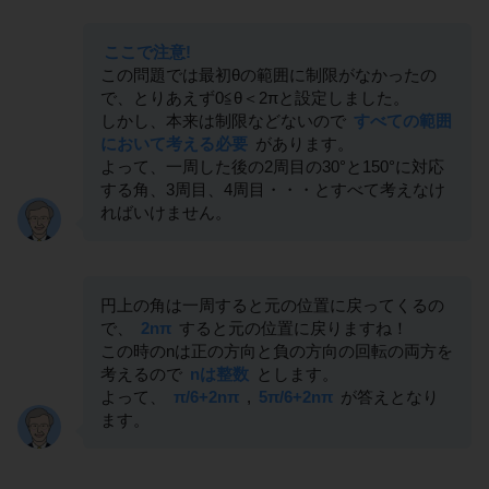
ここで注意!
この問題では最初θの範囲に制限がなかったの
で、とりあえず0≦θ＜2πと設定しました。
しかし、本来は制限などないので
すべての範囲
において考える必要
があります。
よって、一周した後の2周目の30°と150°に対応
する角、3周目、4周目・・・とすべて考えなけ
ればいけません。
円上の角は一周すると元の位置に戻ってくるの
で、
2nπ
すると元の位置に戻りますね！
この時のnは正の方向と負の方向の回転の両方を
考えるので
nは整数
とします。
よって、
π/6+2nπ
,
5π/6+2nπ
が答えとなり
ます。