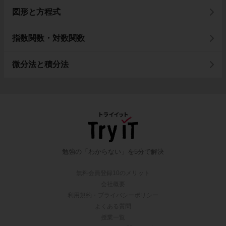
図形と方程式
指数関数・対数関数
微分法と積分法
勉強の「わからない」を5分で解決
無料会員登録10のメリット
会社概要
利用規約・プライバシーポリシー
よくある質問
授業一覧