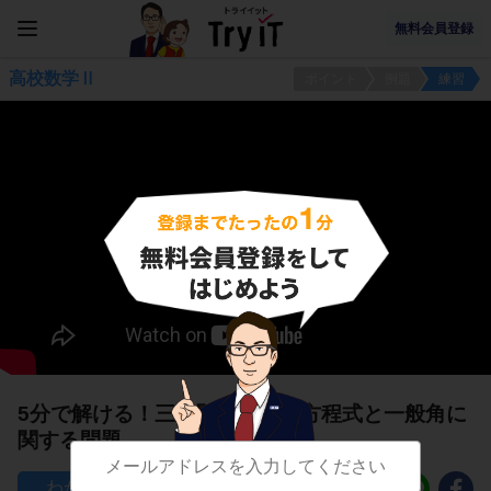
無料会員登録
高校数学Ⅱ
ポイント
例題
練習
5分で解ける！三角関数sinθの方程式と一般角に
関する問題
81