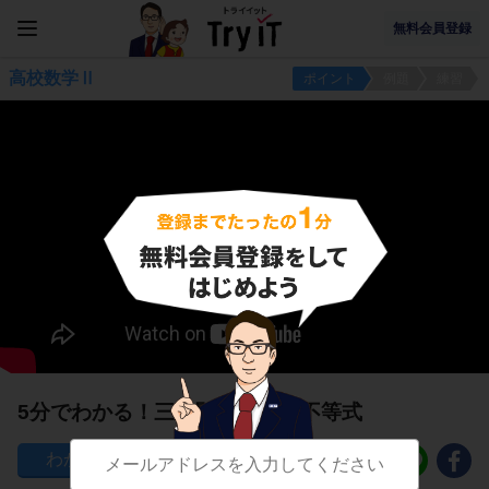
無料会員登録
高校数学Ⅱ
ポイント
例題
練習
5分でわかる！三角関数tanθの不等式
111