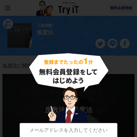
無料会員登録
三角関数
弧度法
弧度法に関連する授業一覧
度数法と弧度法