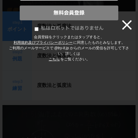
step1
度数法と弧度法
ポイント
会員登録をクリックまたはタップすると、
利用規約及びプライバシーポリシー
に同意したものとみなします。
ご利用のメールサービスで @try-it.jp からのメールの受信を許可して下さ
step2
い。詳しくは
度数法と弧度法
例題
こちら
をご覧ください。
step3
度数法と弧度法
練習