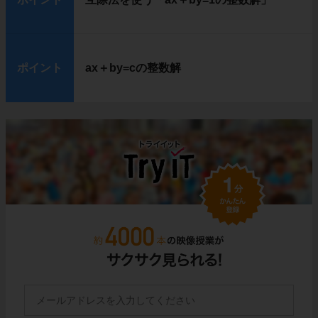
ポイント
ax＋by=cの整数解