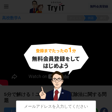
無料会員登録
高校数学A
ポイント
例題
練習
5分で解ける！ユークリッドの互除法に関する問
題
215