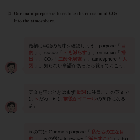
最初に単語の意味を確認しよう。purpose「
目
的
」、reduce「
～を減らす
」、emission「
排
出
」、CO
「
二酸化炭素
」、atmosphere「
大
2
気
」。知らない単語があったら覚えておこう。
英文を読むときはまず
動詞
に注目。この英文で
は
is
だね。is は
前後がイコール
の関係になる
よ。
is の前は Our main purpose「
私たちの主な目
的
」。is の後は to reduce「
減らすこと
」。to r