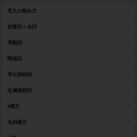
英文の眺め方
前置詞＋名詞
準動詞
関係詞
等位接続詞
従属接続詞
it構文
名詞構文