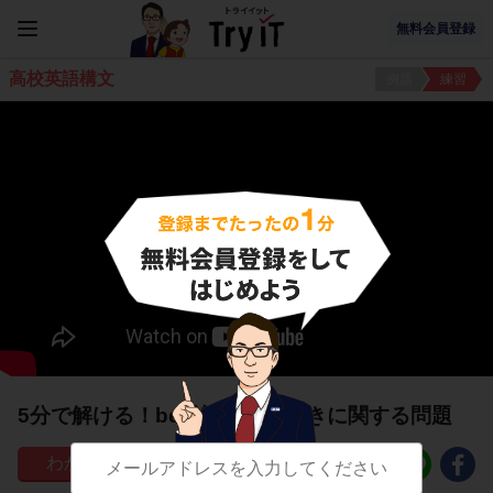
無料会員登録
高校英語構文
例題
練習
5分で解ける！be動詞のはたらきに関する問題
17