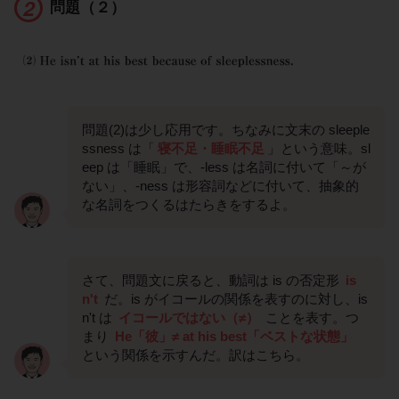
問題（２）
問題(2)は少し応用です。ちなみに文末の sleeple
ssness は「
寝不足・睡眠不足
」という意味。sl
eep は「睡眠」で、-less は名詞に付いて「～が
ない」、-ness は形容詞などに付いて、抽象的
な名詞をつくるはたらきをするよ。
さて、問題文に戻ると、動詞は is の否定形
is
n't
だ。is がイコールの関係を表すのに対し、is
n't は
イコールではない（≠）
ことを表す。つ
まり
He「彼」≠ at his best「ベストな状態」
という関係を示すんだ。訳はこちら。