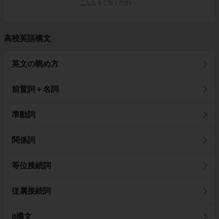
こちら
をご覧ください。
高校英語構文
英文の眺め方
前置詞＋名詞
準動詞
関係詞
等位接続詞
従属接続詞
it構文