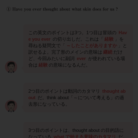
この英文のポイントは3つ。1つ目は冒頭の
Hav
e you ever
の切り出しだ。これは「
経験
」を
尋ねる疑問文で「
～したことがありますか
」と
訳せるよ。完了形のメインの意味は
継続
だけ
ど、今回みたいに副詞
ever
が使われている場
合は
経験
の意味になるんだ。
2つ目のポイントは動詞のカタマリ
thought ab
out
だ。think about「～について考える」の過
去形になっている。
3つ目のポイントは、thought about の目的語に
なっている
what で始まる意味のカタマリ
だ。