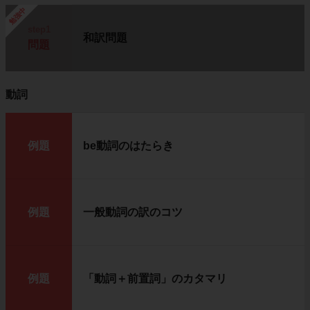
勉強中
step1
和訳問題
問題
動詞
例題
be動詞のはたらき
例題
一般動詞の訳のコツ
例題
「動詞＋前置詞」のカタマリ