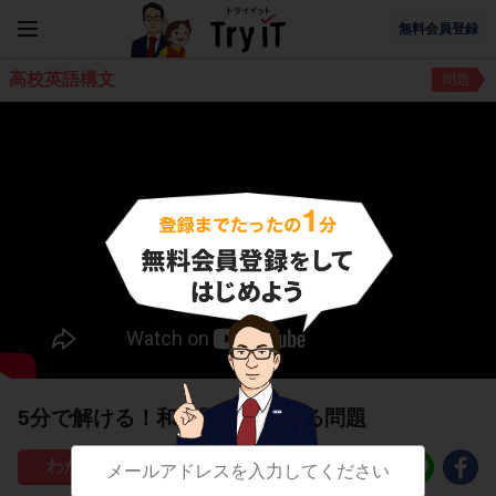
無料会員登録
高校英語構文
問題
5分で解ける！和訳問題に関する問題
26