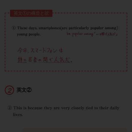
英文①の構造と訳
英文②