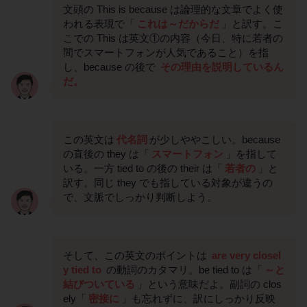
文頭の This is because は論理的な文章でよく使
われる表現で「
これは～だからだ
」と訳す。こ
こでの This は英文①の内容（今日、特に若者の
間でスマートフォンが人気であること）を指
し、because の後で
その理由を説明しているん
だ。
この英文は
代名詞
が少しややこしい。because
の直後の they は「
スマートフォン
」を指して
いる。一方 tied to の後の their は「
若者の
」と
訳す。同じ they でも指している対象が違うの
で、文脈でしっかり判断しよう。
そして、この英文のポイントは
are very closel
y tied to
の動詞のカタマリ。be tied to は「
～と
結びついている
」という意味だよ。副詞の clos
ely「
密接に
」も忘れずに、訳にしっかり反映