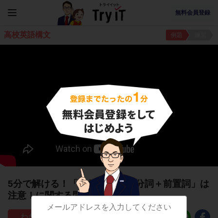
無料会員登録
高校英語構文
例題
練習
5分で解ける！「be動詞＋過去分詞＋前置詞」は
注意！に関する問題
128