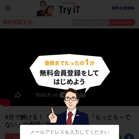
無料会員登録
高校英語文法
ポイント
練習
チャレンジ
5分で解ける！「X番目に～だ」「もっとも～で
ない」の表現に関する問題
19