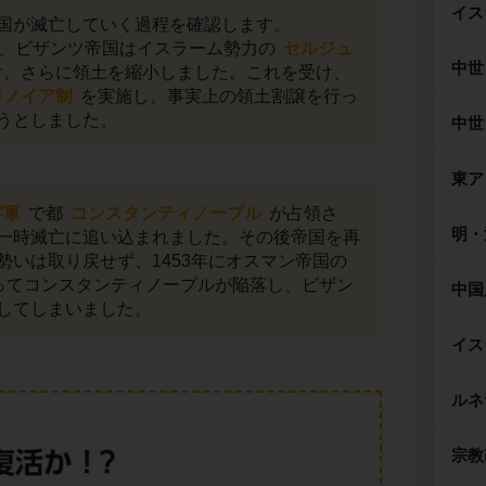
イス
国が滅亡していく過程を確認します。
と、ビザンツ帝国はイスラーム勢力の
セルジュ
中世
、さらに領土を縮小しました。これを受け、
ロノイア制
を実施し、事実上の領土割譲を行っ
うとしました。
中世
東ア
字軍
で都
コンスタンティノープル
が占領さ
明・
一時滅亡に追い込まれました。その後帝国を再
勢いは取り戻せず、1453年にオスマン帝国の
ってコンスタンティノープルが陥落し、ビザン
中国
してしまいました。
イス
ルネ
宗教