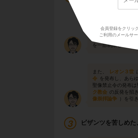
次に、６世紀後半以
ユスティニアヌス大
会員登録をクリッ
み、領土を大幅に縮
ご利用のメールサービ
ビザンツ帝国は
軍
を一部制限してでも
また、
レオン３世
令
を発布し、あら
聖像禁止令の発布は
ク教会
の反発を招
像崇拝論争
）を引き
ビザンツを苦しめた