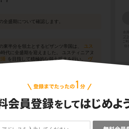
！？
の全盛期について確認します。
会
プ
ご利
の東半分を領土とするビザンツ帝国は、
ユス
信
時代に全盛期を迎えました。 ユスティニアヌ
復活
を目指して積極的な領土拡大を行い、
ヴ
ゴート王国
を征服、さらにイベリア半島南部
囲む程の広大な領土を支配しました。
リボニアヌス
らを用いて『
ローマ法大全
』を
政面でもローマ帝国の復活を目指したのです。
くなる！