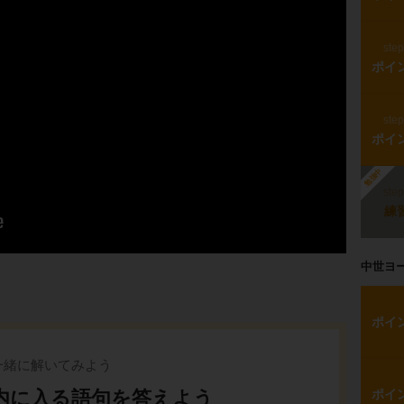
ste
ポイ
ste
ポイ
勉強中
ste
練
中世ヨ
ポイ
一緒に解いてみよう
内に入る語句を答えよう
ポイ