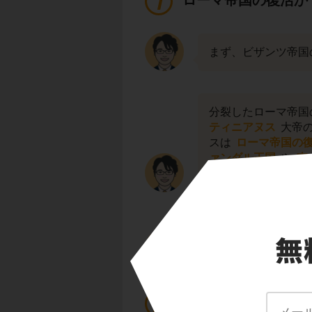
ローマ帝国の復活か
まず、ビザンツ帝国
分裂したローマ帝国
ティニアヌス
大帝の
スは
ローマ帝国の
ァンダル王国
や
東
を支配し、地中海を
さらに、法学者
ト
編纂させるなど、内
領土がどんどん小さ