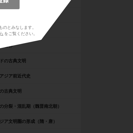
時代
オリエント
ものとみなします。
シア世界
ら
をご覧ください。
マ世界
ドの古典文明
アジア前近代史
の古典文明
の分裂・混乱期（魏晋南北朝）
ジア文明圏の形成（隋・唐）