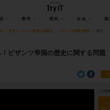
語
数学
理科
社会
国
B
中世ヨーロッパ世界の各国史
ビザンツ帝国の歴史
練習
る！ビザンツ帝国の歴史に関する問題
この授
ste
ポイ