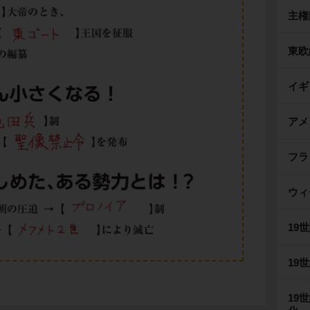
主権
東欧
イギ
アメ
フラ
ウィ
19
19
19