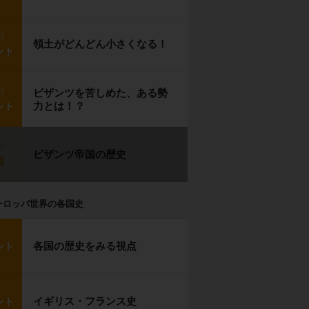
p2
領土がどんどん小さくなる！
ント
p3
ビザンツを苦しめた、ある勢
力とは！？
ント
p4
ビザンツ帝国の歴史
習
ーロッパ世界の各国史
各国の歴史をみる視点
ント
イギリス・フランス史
ント