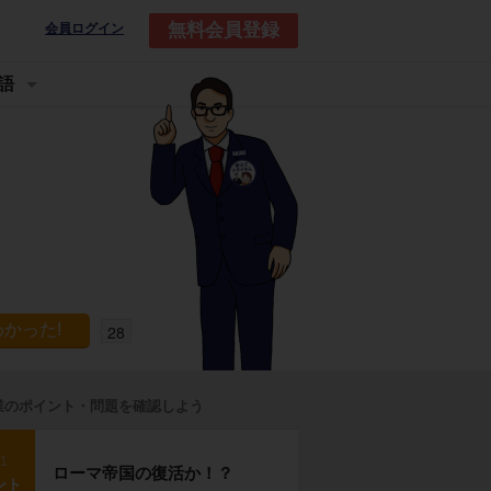
無料会員登録
会員ログイン
語
28
業のポイント・問題を確認しよう
p1
ローマ帝国の復活か！？
ント