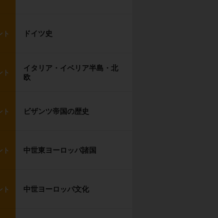
ドイツ史
ント
イタリア・イベリア半島・北
ント
欧
ビザンツ帝国の歴史
ント
中世東ヨーロッパ諸国
ント
中世ヨーロッパ文化
ント