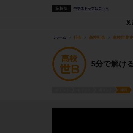
高校版
中学生トップはこちら
英
ホーム
社会
高校社会
高校世界史
5分で解け
ポイント
ポイント
ポイント
練習