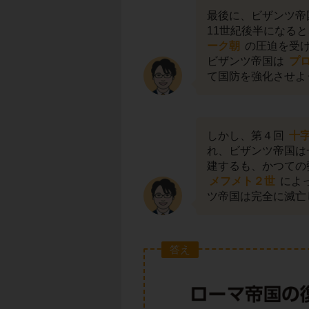
最後に、ビザンツ帝
11世紀後半になる
ーク朝
の圧迫を受け
ビザンツ帝国は
プ
て国防を強化させよ
しかし、第４回
十
れ、ビザンツ帝国は
建するも、かつての
メフメト２世
によ
ツ帝国は完全に滅亡
答え