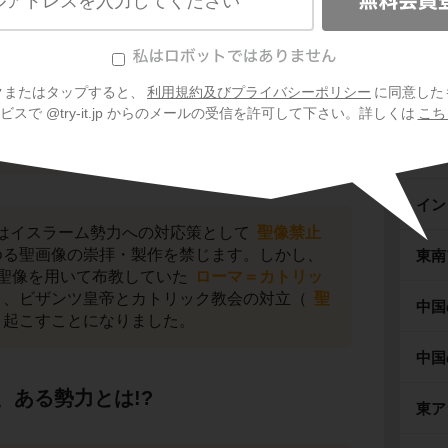
先史
古代
降のビザンツ帝国の様子を確認します。
帝の死後、ビザンツ帝国は異民族の侵入に苦し
クまたはタップすると、
利用規約及びプライバシーポリシー
に同意した
小しました。このような国家の危機に対して、
ギリ
スで @try-it.jp からのメールの受信を許可して下さい。詳しくは
こち
管区
制や
屯田兵
制を実施し、皇帝の政治権力
国防を強化しようとしました。
ロー
イン
はイスラーム勢力への対応策として
聖像禁止
ゆる聖画像の崇拝・製作を禁じます。しかし、
東南
聖像を用いて布教していた
ローマ＝カトリッ
き、ビザンツ皇帝とカトリック教会の対立（
聖
中国
起こすことになりました。
中国
、ある勢力とは!?
東ア