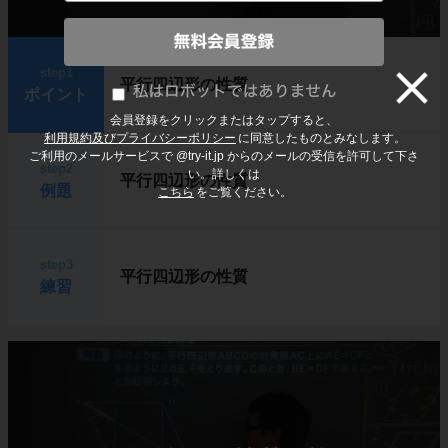
step1
平行四辺形の性質
ポイント
会員登録をクリックまたはタップすると、
利用規約及びプライバシーポリシー
に同意したものとみなします。
ご利用のメールサービスで @try-it.jp からのメールの受信を許可して下さ
step2
い。詳しくは
平行四辺形の性質
例題
こちら
をご覧ください。
step3
平行四辺形の性質
練習