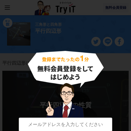
無料会員登録
三角形と四角形
平行四辺形
平行四辺形に関連する授業一覧
平行四辺形の性質