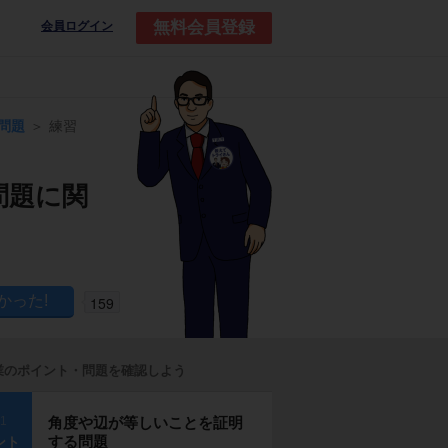
無料会員登録
会員ログイン
問題
練習
問題に関
159
業のポイント・問題を確認しよう
p1
角度や辺が等しいことを証明
する問題
ント