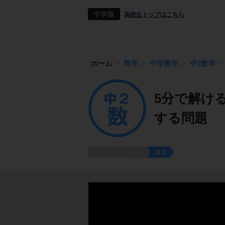
中学版
高校生トップはこちら
ホーム
数学
中学数学
中2数学
5分で解け
する問題
ポイント
例題
練習