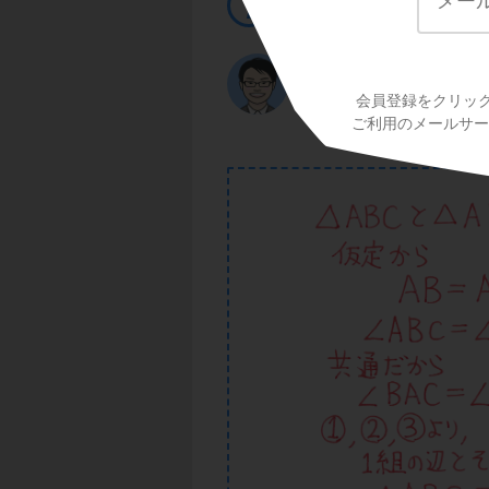
まずは三角形の合同
△ＡＢＣ≡△ＡＤＥ
会員登録をクリッ
ご利用のメールサービ