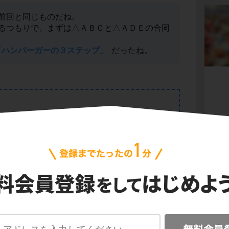
前回と同じものだね。
るつもりで、まずは△ＡＢＣと△ＡＤＥの合同
「ハンバーガーの３ステップ」
だったね。
会
プ
ご利