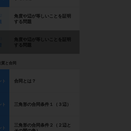
p2
角度や辺が等しいことを証明
する問題
題
p3
角度や辺が等しいことを証明
する問題
習
性質と合同
合同とは？
ント
三角形の合同条件１（３辺）
ント
三角形の合同条件２（２辺と
ント
その間の角）