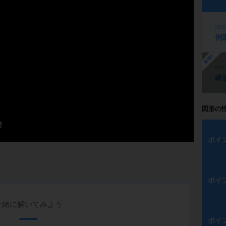
ste
例
勉強中
ste
練
図形の
ポイ
ポイ
一緒に解いてみよう
ポイ