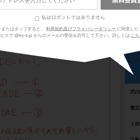
を証明！
信
を証明すると、次のように書けるね。
クまたはタップすると、
利用規約及びプライバシーポリシー
に同意した
スで @try-it.jp からのメールの受信を許可して下さい。詳しくは
こち
式の
連立
１次
三角