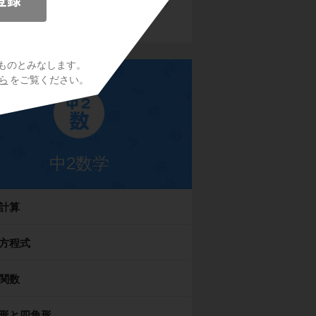
を許可して下さい。詳しくは
こちら
をご覧くださ
い。
ものとみなします。
ら
をご覧ください。
中2数学
計算
方程式
関数
形と四角形