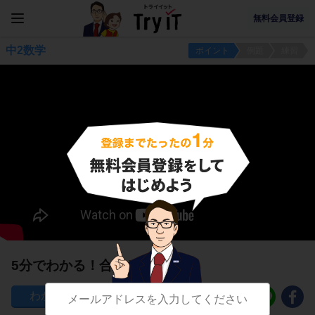
無料会員登録
中2数学
ポイント
例題
練習
5分でわかる！合同とは？
674