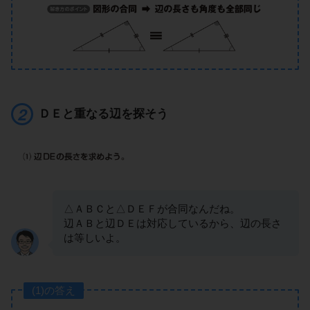
ＤＥと重なる辺を探そう
△ＡＢＣと△ＤＥＦが合同なんだね。
辺ＡＢと辺ＤＥは対応しているから、辺の長さ
は等しいよ。
(1)の答え