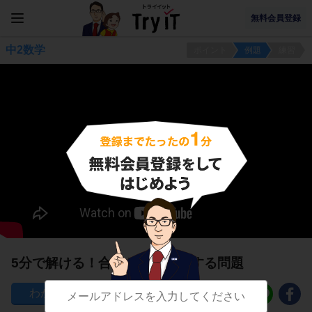
無料会員登録
中2数学
ポイント
例題
練習
5分で解ける！合同とは？に関する問題
161