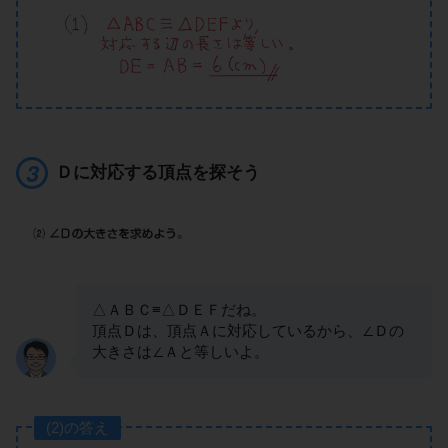
Ｄに対応する頂点を探そう
△ＡＢＣ≡△ＤＥＦだね。
頂点Ｄは、頂点Ａに対応しているから、∠Ｄの
大きさは∠Ａと等しいよ。
(2)の答え