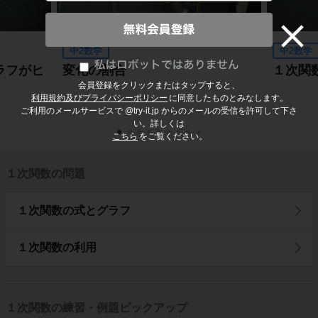
中2数学
中2数学
ラフがヒ
変化の割合
１次関
会員登録をクリックまたはタップすると、
利用規約及びプライバシーポリシー
に同意したものとみなします。
ご利用のメールサービスで @try-it.jp からのメールの受信を許可して下さ
い。詳しくは
こちら
をご覧ください。
１次関数の問題
１次関数の式とグラフ
１次関数の利用
１次関数の練習・例題ピックアップ