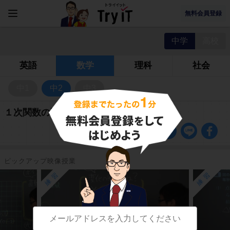
無料会員登録
中学
高校
英語
数学
理科
社会
中1
中2
中3
１次関数の問題
ピックアップ映像授業
練習
練習