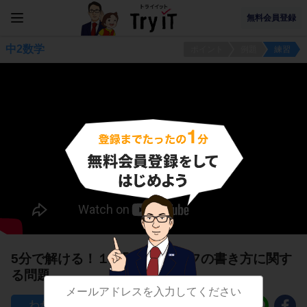
無料会員登録
中2数学
ポイント
例題
練習
5分で解ける！１次関数のグラフの書き方に関す
る問題
197