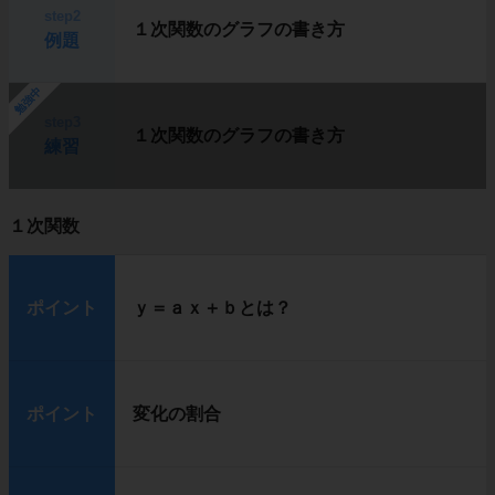
step2
１次関数のグラフの書き方
例題
勉強中
step3
１次関数のグラフの書き方
練習
１次関数
ポイント
ｙ＝ａｘ＋ｂとは？
ポイント
変化の割合