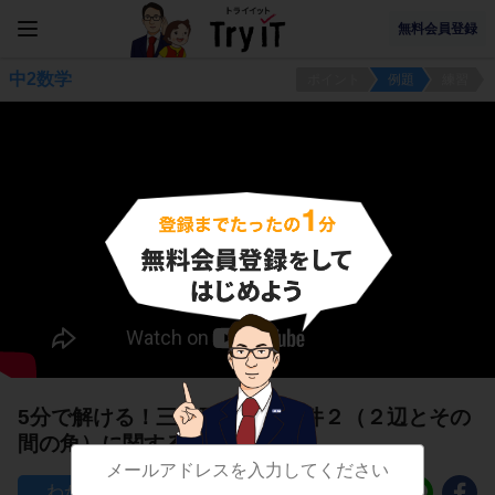
無料会員登録
中2数学
ポイント
例題
練習
5分で解ける！三角形の合同条件２（２辺とその
間の角）に関する問題
88