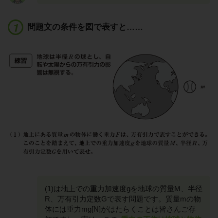
問題文の条件を図で表すと……
(1)は地上での重力加速度gを地球の質量M、半径
R、万有引力定数Gで表す問題です。質量mの物
体には重力mg[N]がはたらくことは皆さんご存