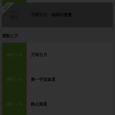
勉強中
step3
万有引力・地球の質量
練習
運動と力
ポイント
万有引力
ポイント
第一宇宙速度
ポイント
静止衛星