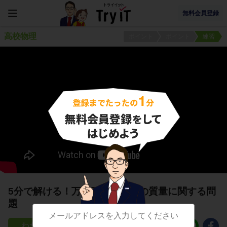
無料会員登録
高校物理
ポイント
ポイント
練習
5分で解ける！万有引力・地球の質量に関する問
題
142