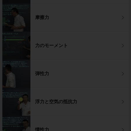
摩擦力
力のモーメント
弾性力
浮力と空気の抵抗力
慣性力