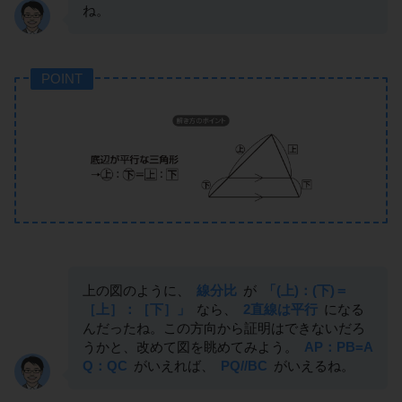
ね。
POINT
上の図のように、
線分比
が
「(上)：(下)＝
［上］：［下］」
なら、
2直線は平行
になる
んだったね。この方向から証明はできないだろ
うかと、改めて図を眺めてみよう。
AP：PB=A
Q：QC
がいえれば、
PQ//BC
がいえるね。