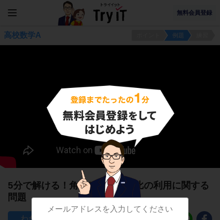
無料会員登録
高校数学A
ポイント
例題
練習
5分で解ける！角の二等分線と比の利用に関する
問題
26