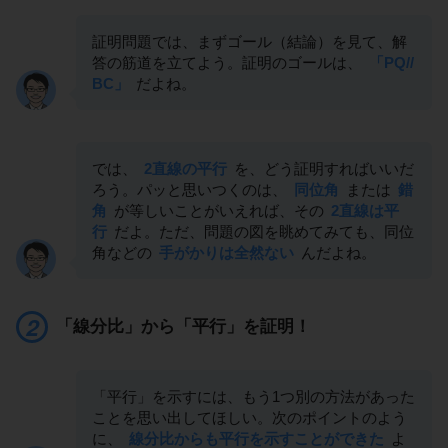
証明問題では、まずゴール（結論）を見て、解
答の筋道を立てよう。証明のゴールは、
「PQ//
BC」
だよね。
では、
2直線の平行
を、どう証明すればいいだ
ろう。パッと思いつくのは、
同位角
または
錯
角
が等しいことがいえれば、その
2直線は平
行
だよ。ただ、問題の図を眺めてみても、同位
角などの
手がかりは全然ない
んだよね。
「線分比」から「平行」を証明！
「平行」を示すには、もう1つ別の方法があった
ことを思い出してほしい。次のポイントのよう
に、
線分比からも平行を示すことができた
よ