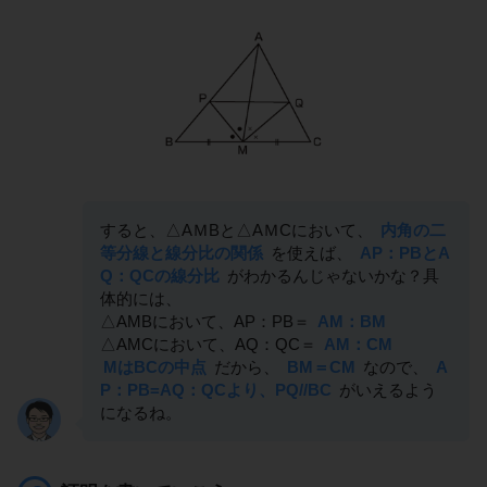
すると、△AＭBと△AＭCにおいて、
内角の二
等分線と線分比の関係
を使えば、
AP：PBとA
Q：QCの線分比
がわかるんじゃないかな？具
体的には、
△AMBにおいて、AP：PB＝
AM：BM
△AMCにおいて、AQ：QC＝
AM：CM
MはBCの中点
だから、
BM＝CM
なので、
A
P：PB=AQ：QCより、PQ//BC
がいえるよう
になるね。