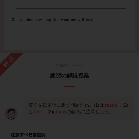
解説
これでわかる！
練習の解説授業
英文を日本語に訳す問題だね。(1)は
reads
，(2)
は
last
，(3)は
pay
の訳出に注意しよう。