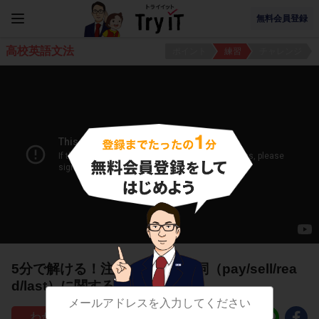
無料会員登録
高校英語文法
ポイント
練習
チャレンジ
5分で解ける！注意すべき自動詞（pay/sell/rea
d/last）に関する問題
29