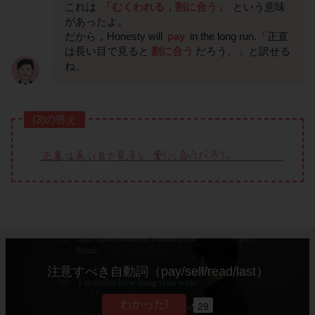
これは
「むくわれる，割に合う」
という意味
があったよ。
だから，Honesty will
pay
in the long run.「正直
は長い目で見ると
割に合う
だろう。」と訳せる
ね。
(3)の答え
注意すべき自動詞（pay/sell/read/last）
29