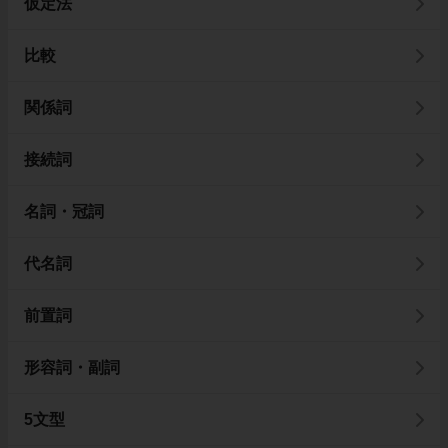
仮定法
比較
関係詞
接続詞
名詞・冠詞
代名詞
前置詞
形容詞・副詞
5文型