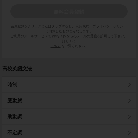
会員登録をクリックまたはタップすると、
利用規約・プライバシーポリシー
に同意したものとみなします。
ご利用のメールサービスで @try-it.jp からのメールの受信を許可して下さい。
詳しくは
こちら
をご覧ください。
高校英語文法
時制
受動態
助動詞
不定詞