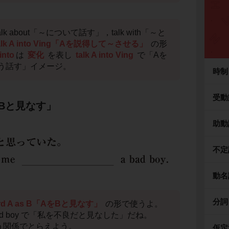
lk about「～について話す」，talk with「～と
alk A into Ving「Aを説得して～させる」
の形
into
は
変化
を表し
talk A into Ving
で「Aを
う話す」イメージ。
時制
受動
「AをBと見なす」
助動
不定
動名
分詞
ard A as B「AをBと見なす」
の形で使うよ。
s a bad boy で「私を不良だと見なした」だね。
う関係でとらえよう。
仮定