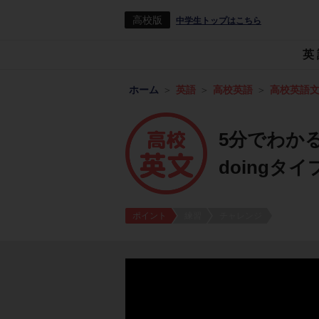
高校版
中学生トップはこちら
英
ホーム
英語
高校英語
高校英語
5分でわかる！r
doingタ
ポイント
練習
チャレンジ