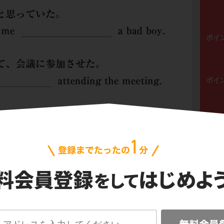
ポイ
ポイ
ポイ
 me ＿＿＿ a bad boy「私を不良だと思う」という
k ＿＿＿ attending the meeting「ジャックを説得し
た」。
などは，そのあとに続く形とセットで覚えてお
に解説しよう。