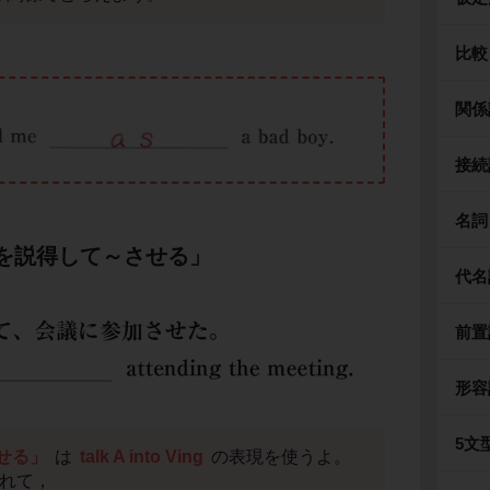
比較
関係
接続
名詞
ing「Aを説得して～させる」
代名
前置
形容
5文
せる」
は
talk A into Ving
の表現を使うよ。
れて，