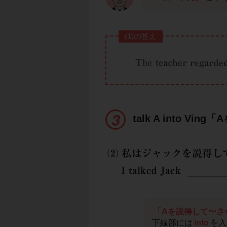
(1)の答え
talk A into V
「Aを説得して〜さ
下線部には
into
を入