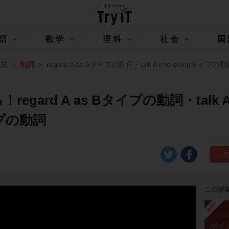
語
数学
理科
社会
国
文法
動詞
regard A as Bタイプの動詞・talk A into doingタイプの
egard A as Bタイプの動詞・talk A 
イプの動詞
この授
勉強中
ste
ポイ