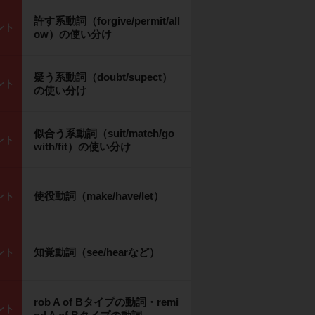
許す系動詞（forgive/permit/all
ント
ow）の使い分け
疑う系動詞（doubt/supect）
ント
の使い分け
似合う系動詞（suit/match/go
ント
with/fit）の使い分け
使役動詞（make/have/let）
ント
知覚動詞（see/hearなど）
ント
rob A of Bタイプの動詞・remi
ント