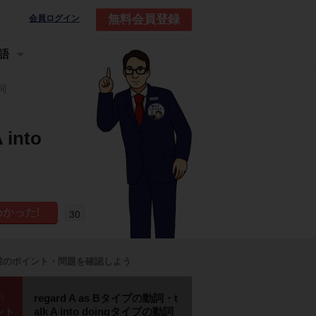
無料会員登録
会員ログイン
語
動詞
into
30
業のポイント・問題を確認しよう
p1
regard A as Bタイプの動詞・t
alk A into doingタイプの動詞
ント