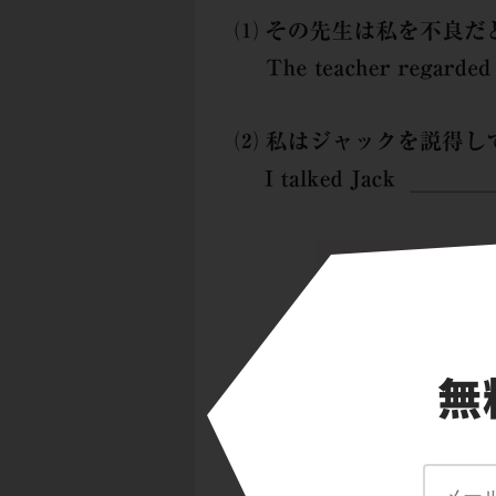
(1)は，regarded
表現。
(2)は，talked Jac
て，会議に参加させ
動詞
regard，talk
きたい動詞なんだ。
次のポイントをもと