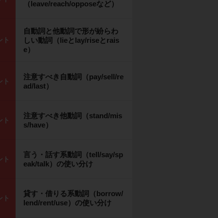
（leave/reach/opposeなど）
自動詞と他動詞で形が紛らわ
ント
しい動詞（lieとlay/riseとrais
e）
注意すべき自動詞（pay/sell/re
ント
ad/last）
注意すべき他動詞（stand/mis
ント
s/have）
言う・話す系動詞（tell/say/sp
ント
eak/talk）の使い分け
貸す・借りる系動詞（borrow/
ント
lend/rent/use）の使い分け