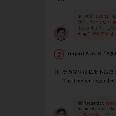
また動詞
talk
は，ta
話す」だけでなく
t
もおさえよう。この
Vingに
変化する
よ
regard A as B
動詞 regard は
reg
regarded me a
「私＝不良」
とい