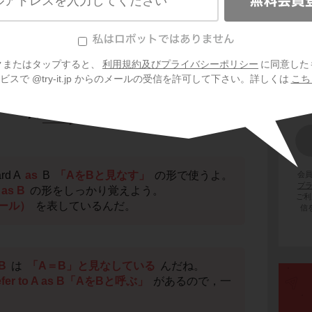
クまたはタップすると、
利用規約及びプライバシーポリシー
に同意した
スで @try-it.jp からのメールの受信を許可して下さい。詳しくは
こち
rd A
as
B
「AをBと見なす」
の形で使うよ。
会
プ
 as B
の形をしっかり覚えよう。
ご利
ール）
を表しているんだ。
信
 B
は
「A＝B」と見なしている
んだね。
efer to A as B「AをBと呼ぶ」
があるので，一