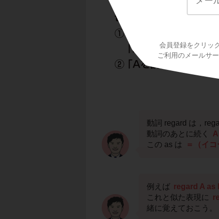
会員登録をクリッ
ご利用のメールサービ
動詞 regard は，rega
動詞のあとに続く
A
この as は
＝（イコ
例えば
regard A as
これと似た表現に
r
緒に覚えておこう。