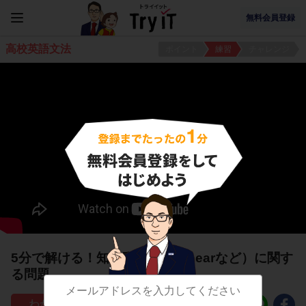
無料会員登録
高校英語文法
ポイント
練習
チャレンジ
5分で解ける！知覚動詞（see/hearなど）に関す
る問題
53