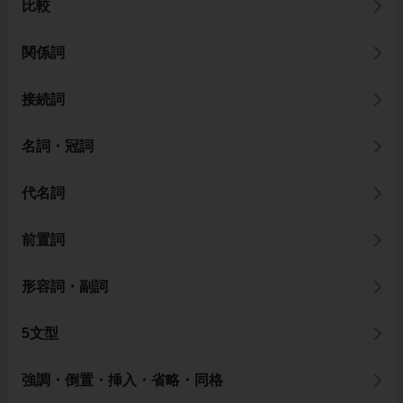
比較
関係詞
接続詞
名詞・冠詞
代名詞
前置詞
形容詞・副詞
5文型
強調・倒置・挿入・省略・同格