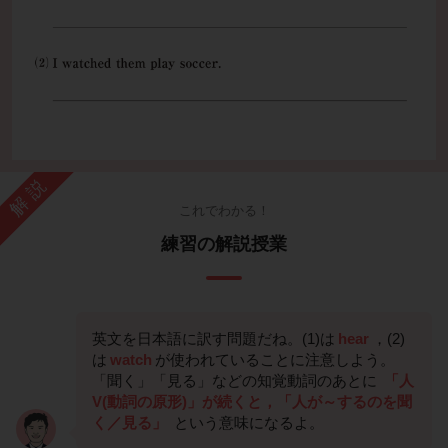
解説
これでわかる！
練習の解説授業
英文を日本語に訳す問題だね。(1)は
hear
，(2)
は
watch
が使われていることに注意しよう。
「聞く」「見る」などの知覚動詞のあとに
「人
V(動詞の原形)」が続くと，「人が～するのを聞
く／見る」
という意味になるよ。