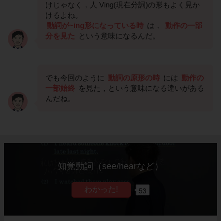
けじゃなく，人 Ving(現在分詞)の形もよく見か
けるよね。
動詞が~ing形になっている時
は，
動作の一部
分を見た
という意味になるんだ。
でも今回のように
動詞の原形の時
には
動作の
一部始終
を見た，という意味になる違いがある
んだね。
知覚動詞（see/hearなど）
53