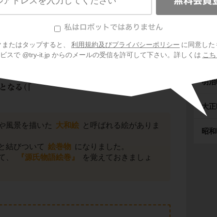
室町
安土
源氏物語絵巻』を覚えよう
クまたはタップすると、
利用規約及びプライバシーポリシー
に同意した
スで @try-it.jp からのメールの受信を許可して下さい。詳しくは
こち
江戸
明治
大正
や風景を描いた
大和絵
と呼ばれる絵がありま
昭和
と結びついて
絵巻物
になりました。
て、
『源氏物語絵巻』
を覚えておきましょ