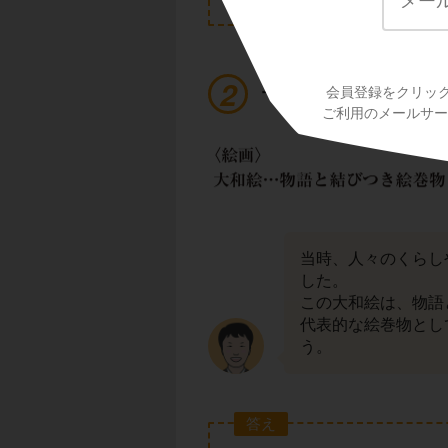
平安時代の絵画 『
会員登録をクリッ
ご利用のメールサービ
当時、人々のくらし
した。
この大和絵は、物語
代表的な絵巻物とし
う。
答え