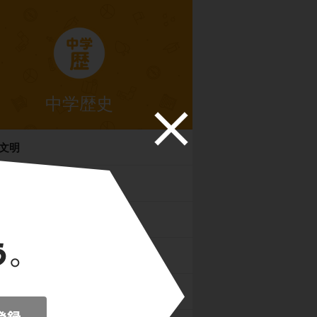
中学歴史
文明
・弥生・古墳時代
時代
時代
時代