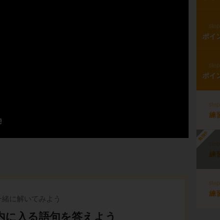
ste
ポイ
ste
ポイ
ste
練
勉強中
ste
練
ste
練
一緒に解いてみよう
内に入る語句を答えよう