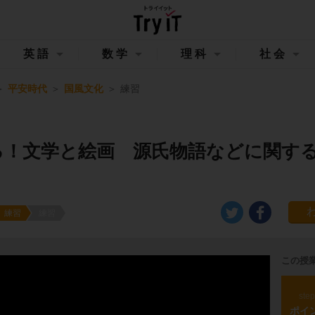
英語
数学
理科
社会
平安時代
国風文化
練習
る！文学と絵画 源氏物語などに関す
練習
練習
この授
ste
ポイ