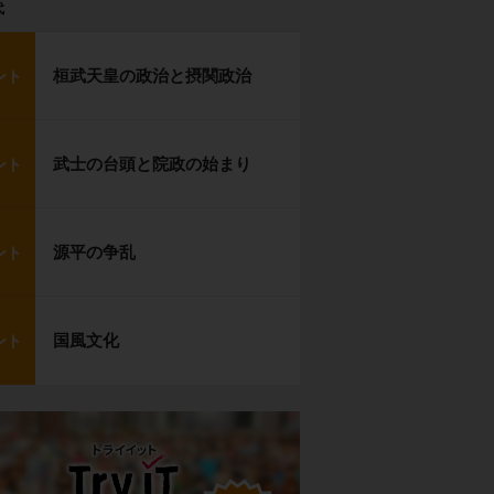
代
桓武天皇の政治と摂関政治
ント
武士の台頭と院政の始まり
ント
源平の争乱
ント
国風文化
ント