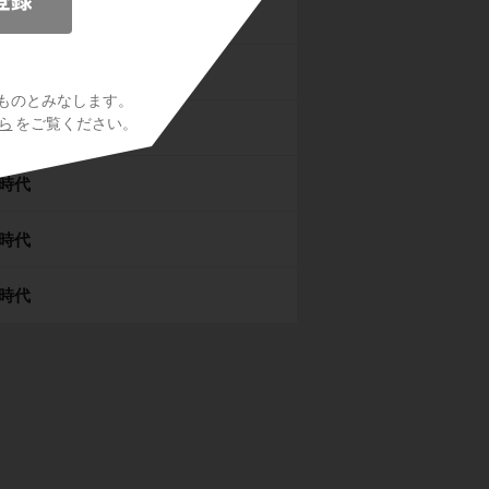
時代
桃山時代
ものとみなします。
ら
をご覧ください。
時代
時代
時代
時代