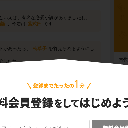
といえば、有名な恋愛小説がありましたね。
物語
、作者は
紫式部
です。
トがあったら、
枕草子
を答えられるようにし
古代
でしたね。
縄文
飛鳥
奈良
鎌倉