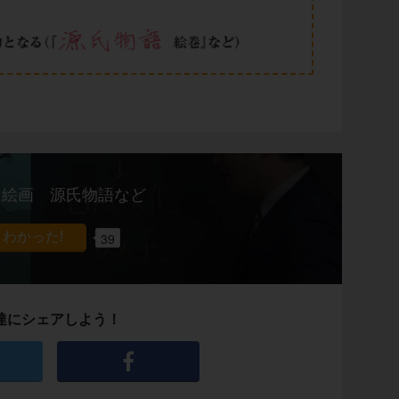
と絵画 源氏物語など
39
達にシェアしよう！