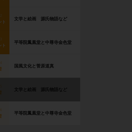
p2
文学と絵画 源氏物語など
ント
p3
平等院鳳凰堂と中尊寺金色堂
ント
p4
国風文化と菅原道真
習
p5
文学と絵画 源氏物語など
習
p6
平等院鳳凰堂と中尊寺金色堂
習