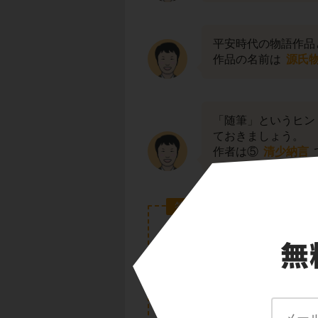
平安時代の物語作品
作品の名前は
源氏
「随筆」というヒン
ておきましょう。
作者は⑤
清少納言
答え