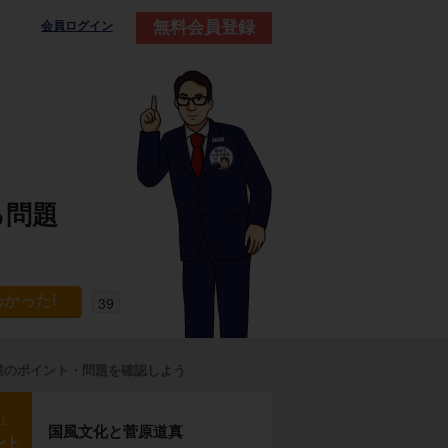
無料会員登録
会員ログイン
る問題
39
業のポイント・問題を確認しよう
p1
国風文化と菅原道真
ント