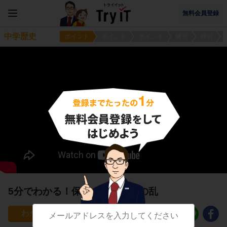
無料会員登録
中学歴史
ポイント
ポイント
ポイント
練習
練習
5分でわかる！保元の乱と平治の乱
1268