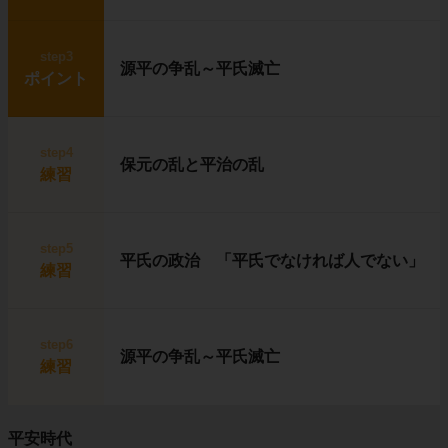
step3
源平の争乱～平氏滅亡
ポイント
step4
保元の乱と平治の乱
練習
step5
平氏の政治 「平氏でなければ人でない」
練習
step6
源平の争乱～平氏滅亡
練習
平安時代