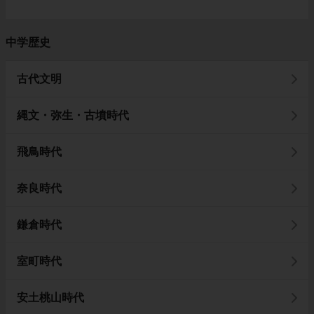
中学歴史
古代文明
縄文・弥生・古墳時代
飛鳥時代
奈良時代
鎌倉時代
室町時代
安土桃山時代