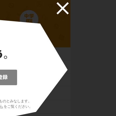
中学歴史
文明
・弥生・古墳時代
時代
時代
ものとみなします。
ら
をご覧ください。
時代