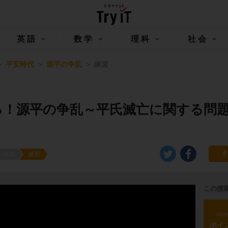
英語
数学
理科
社会
平安時代
源平の争乱
練習
る！源平の争乱～平氏滅亡に関する問
練習
練習
この授
ste
ポイ