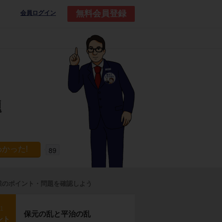
無料会員登録
会員ログイン
題
89
業のポイント・問題を確認しよう
p1
保元の乱と平治の乱
ント