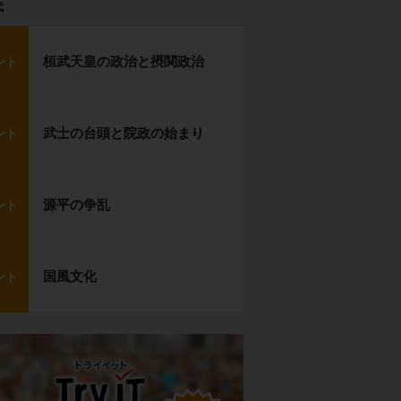
代
桓武天皇の政治と摂関政治
ント
武士の台頭と院政の始まり
ント
源平の争乱
ント
国風文化
ント