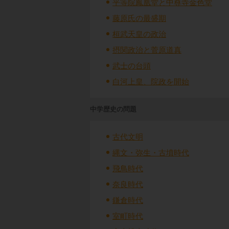
平等院鳳凰堂と中尊寺金色堂
藤原氏の最盛期
桓武天皇の政治
摂関政治と菅原道真
武士の台頭
白河上皇、院政を開始
中学歴史の問題
古代文明
縄文・弥生・古墳時代
飛鳥時代
奈良時代
鎌倉時代
室町時代