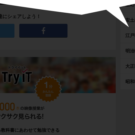
室町
達にシェアしよう！
安土
江戸
明治
大正
昭和
る教科書にあわせて勉強できる