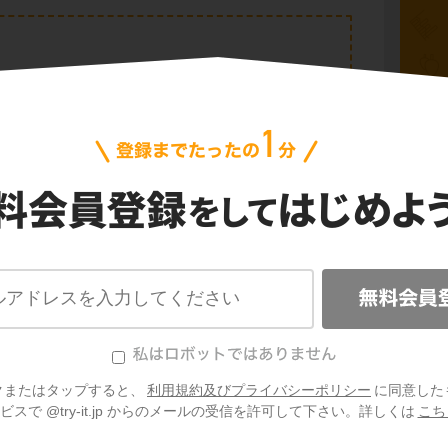
古代
縄文
飛鳥
平の争乱～平氏滅亡
奈良
クまたはタップすると、
利用規約及びプライバシーポリシー
に同意した
89
スで @try-it.jp からのメールの受信を許可して下さい。詳しくは
こち
鎌倉