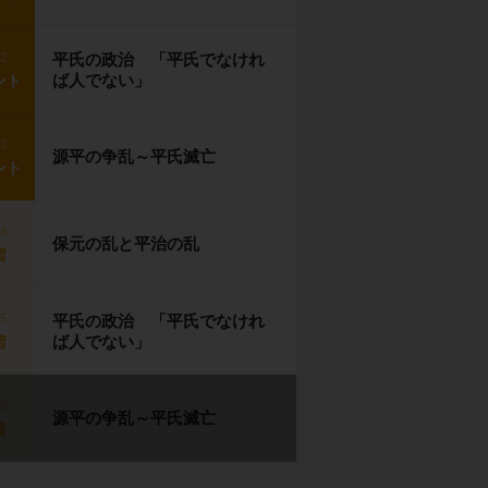
p2
平氏の政治 「平氏でなけれ
ば人でない」
ント
p3
源平の争乱～平氏滅亡
ント
p4
保元の乱と平治の乱
習
p5
平氏の政治 「平氏でなけれ
ば人でない」
習
p6
源平の争乱～平氏滅亡
習