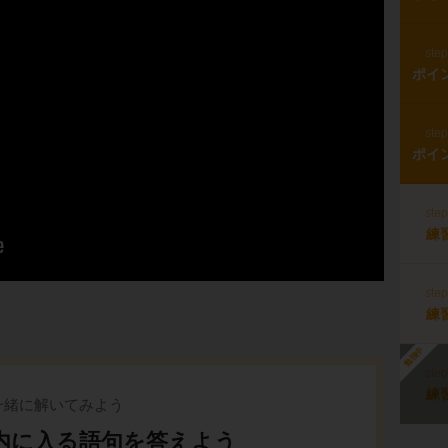
ste
ポイ
ste
ポイ
ste
練
ste
練
勉強中
ste
練
一緒に解いてみよう
内に入る語句を答えよう