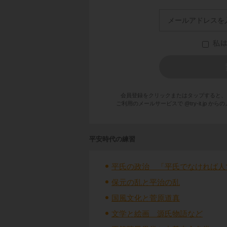
会員登録をクリックまたはタップすると、
ご利用のメールサービスで @try-it.jp
平安時代の練習
平氏の政治 「平氏でなければ人
保元の乱と平治の乱
国風文化と菅原道真
文学と絵画 源氏物語など