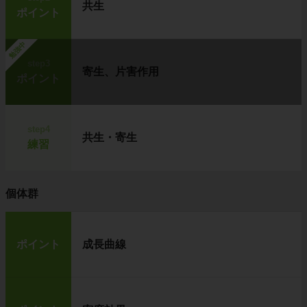
共生
ポイント
勉強中
step3
寄生、片害作用
ポイント
step4
共生・寄生
練習
個体群
ポイント
成長曲線