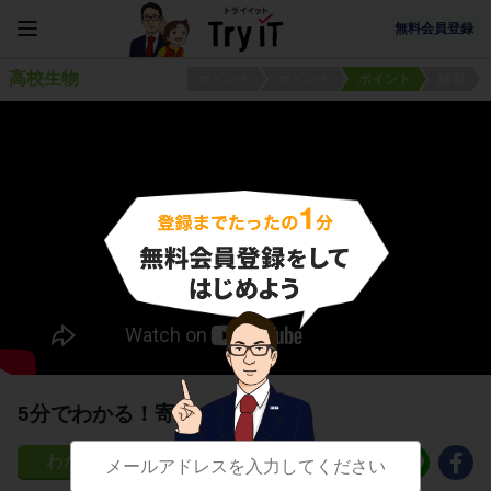
無料会員登録
高校生物
ポイント
ポイント
ポイント
練習
5分でわかる！寄生、片害作用
19