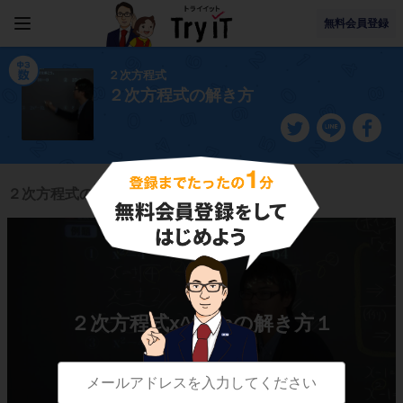
無料会員登録
２次方程式
２次方程式の解き方
２次方程式の解き方に関連する授業一覧
２次方程式x^2＝aの解き方１