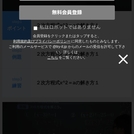
step1
２次方程式x^2＝aの解き方１
ポイント
会員登録をクリックまたはタップすると、
利用規約及びプライバシーポリシー
に同意したものとみなします。
ご利用のメールサービスで @try-it.jp からのメールの受信を許可して下さ
step2
い。詳しくは
２次方程式x^2＝aの解き方１
例題
こちら
をご覧ください。
step3
２次方程式x^2＝aの解き方１
練習