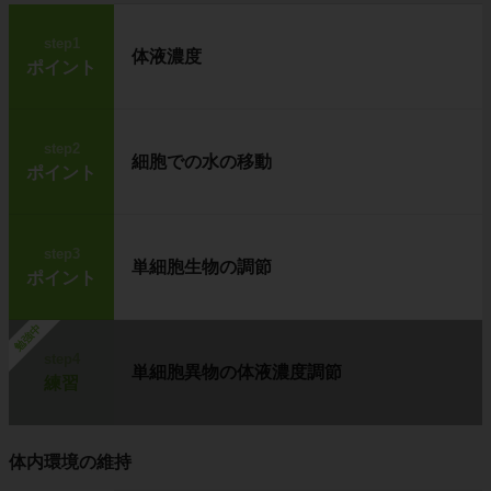
step1
体液濃度
ポイント
step2
細胞での水の移動
ポイント
step3
単細胞生物の調節
ポイント
勉強中
step4
単細胞異物の体液濃度調節
練習
体内環境の維持