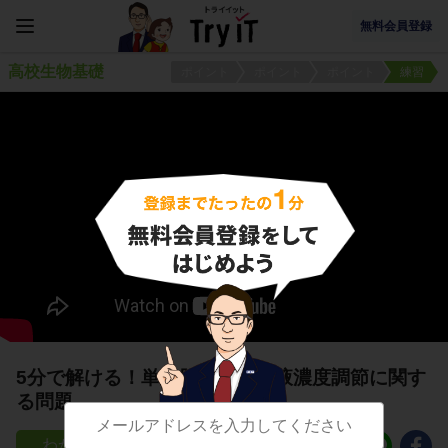
無料会員登録
高校生物基礎
ポイント
ポイント
ポイント
練習
5分で解ける！単細胞異物の体液濃度調節に関す
る問題
19